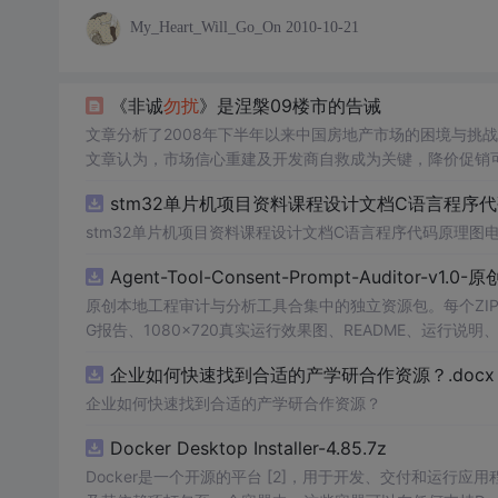
My_Heart_Will_Go_On
2010-10-21
《非诚
勿扰
》是涅槃09楼市的告诫
文章分析了2008年下半年以来中国房地产市场的困境与挑
文章认为，市场信心重建及开发商自救成为关键，降价促销
stm32单片机项目资料课程设计文档C语言程序
stm32单片机项目资料课程设计文档C语言程序代码原理图
Agent-Tool-Consent-Prompt-Auditor-v1.
原创本地工程审计与分析工具合集中的独立资源包。每个ZIP
G报告、1080×720真实运行效果图、README、运行说明、功
m test验证算法，执行npm run report生成报
企业如何快速找到合适的产学研合作资源？.docx
源码、Logo、官方截图、论文、生产日志或其他受限素材
企业如何快速找到合适的产学研合作资源？
Docker Desktop Installer-4.85.7z
Docker是一个开源的平台 [2]，用于开发、交付和运行应用