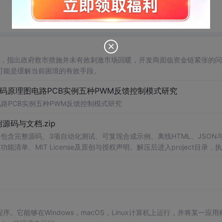
战，指出政府救市措施并未有效刺激市场回暖，开发商面临资金链紧张的
可能是缓解当前困境的有效手段。
代码原理图电路PCB实例五种PWM反馈控制模式研究
电路PCB实例五种PWM反馈控制模式研究
0-原创源码与文档.zip
包含完整源码、3项自动化测试、可复现合成示例、离线HTML、JSON与
能清单、MIT License及原创与授权声明。解压后进入project目录，执
告，也可通过本地静态服务器打开网页。运行时零第三方依赖，不包含热点产品或开源
。适合前端开发、AI应用工程、测试审计和课程实践。
程序。它能够在Windows，macOS，Linux计算机上运行，并将某一应用