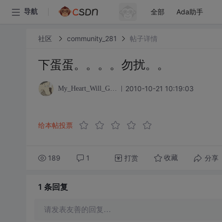
全部
Ada助手
导航
社区
community_281
帖子详情
下蛋蛋。。。。勿扰。。
2010-10-21 10:19:03
My_Heart_Will_Go_On
给本帖投票
189
1
打赏
分享
收藏
1 条
回复
请发表友善的回复…