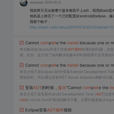
ameyume
2010-10-21
我前两天无论换哪个版本都装不上adt，我用的adt是A
他机器上拷贝了一个已经配置好android的elipse，
我那个帖子：
http://topic.csdn.net/u/20101019/22/324ad3e1-
Cannot
com
p
let
e the
install
because one or 
本文解决在Ubuntu环境下安装
ADT
插件
时遇到的问题，并提供详
境。此外，还介绍了如何解决创建AVD时因权限不足导致的
Cannot
com
p
let
e the
install
because one or 
本文介绍了在Eclipse IDE中安装Android Development Tools
需项目时，可以通过安装WST Server Adapters来解决问题
安装
ADT
的时候，
提示
“Cannot
com
p
let
e the
in
本文介绍了在安装Android Development Tools (
ADT
)过程中
coul
d not be found”错误的解决方案。主要问题是缺少org.ecl
添加必要的软件站点。
Eclipse安装
ADT
插件
报错