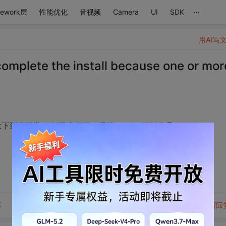
...
mework层
性能优化
音视频
Camera
UI
SDK
用AI写
te the install because one or mor
本地装，都报这个错。我的eclipse的版本是3.5.2
转发到动态
举报
享
写回