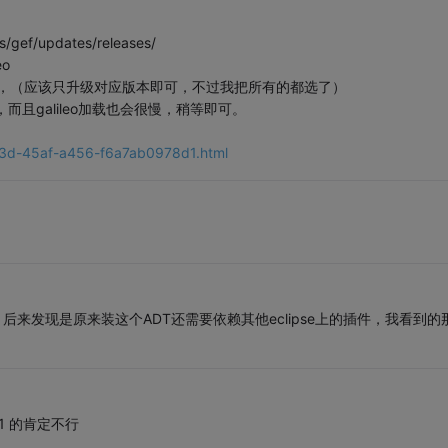
ls/gef/updates/releases/
eo
择GEF进行升级，（应该只升级对应版本即可，不过我把所有的都选了）
，而且galileo加载也会很慢，稍等即可。
f13d-45af-a456-f6a7ab0978d1.html
不上，后来发现是原来装这个ADT还需要依赖其他eclipse上的插件，我看到的
6.1 的肯定不行