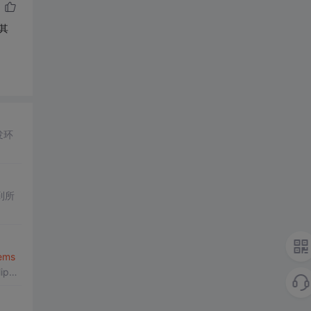
其
发环
到所
tems
pse