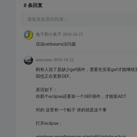
8 条
回复
请发表友善的回复…
兔子和小鱼干
2010-10-23
话说netbeans没问题
ameyume
2010-10-22
刚有人说了是缺少gef插件，需要先安装gef才能继续安
我也正在更新GEF。
原话如下：
你那个eclipse还要装一个GEF插件，才能装ADT
对的 这里有一个帖子 讲的就是这个事
打开eclipse：
windows->preferences->Install/Update->Avai...