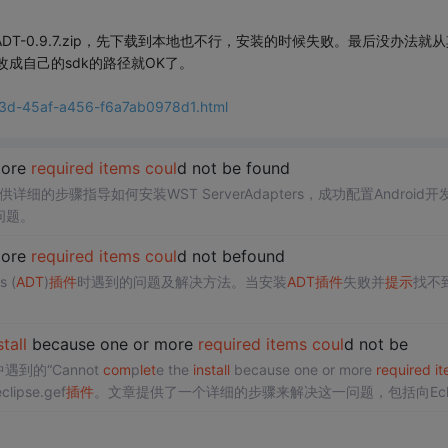
DT-0.9.7.zip，先下载到本地也不行，安装的时候失败。最后没办法就从
修改成自己的sdk的路径就OK了。
f13d-45af-a456-f6a7ab0978d1.html
more
required
items
coul
d not be found
细的步骤指导如何安装WST ServerAdapters，成功配置Android开
问题。
more
required
items
coul
d not befound
 (
ADT
)
插件
时遇到的问题及解决方法。当安装
ADT
插件
失败并
提示
找不
。
stall
because one or more
required
items
coul
d not be
遇到的“Cannot
com
p
let
e the
install
because one or more
required
i
ipse.gef
插件
。文章提供了一个详细的步骤来解决这一问题，包括向Ecli