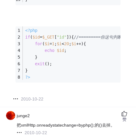
<?php
if
(
$id
=
$_GET
[
"id"
]){
//=========你这句判断有问
for
(
$i
=
1
;
$i
<
20
;
$i
++){
echo
$id
;
    }
exit
();
}
?>
2010-10-22
junge2
赞
把xmlHttp.onreadystatechange=byphp();的()去掉。
2010-10-22