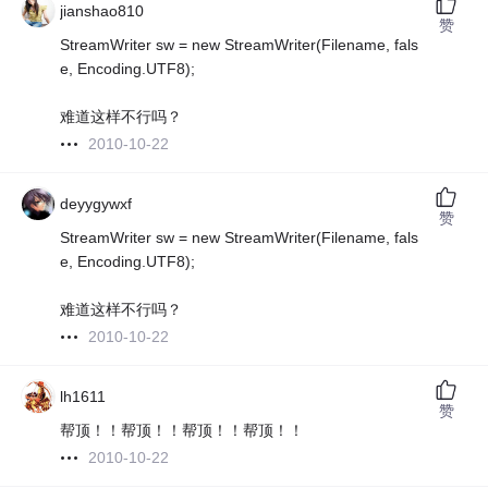
jianshao810
赞
StreamWriter sw = new StreamWriter(Filename, fals
e, Encoding.UTF8);
难道这样不行吗？
2010-10-22
deyygywxf
赞
StreamWriter sw = new StreamWriter(Filename, fals
e, Encoding.UTF8);
难道这样不行吗？
2010-10-22
lh1611
赞
帮顶！！帮顶！！帮顶！！帮顶！！
2010-10-22