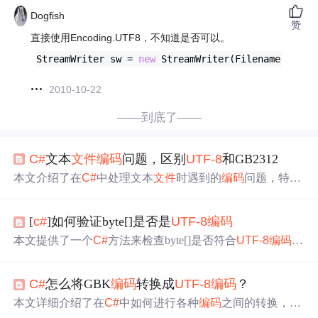
Dogfish
赞
直接使用Encoding.UTF8，不知道是否可以。
StreamWriter sw = 
new
 StreamWriter(Filename, 
fals
2010-10-22
——到底了——
C#
文本
文件
编码
问题，区别
UTF-8
和GB2312
本文介绍了在
C#
中处理文本
文件
时遇到的
编码
问题，特别
是如何区分
UTF-8
和GB2312
编码
。通过分析
UTF-8
的BOM
标识和字节比较方法，提供了判断
文件
编码
的解决方案，
[
c#
]如何验证byte[]是否是
UTF-8
编码
包括当
UTF-8
文件
无BOM时的处理策略。
本文提供了一个
C#
方法来检查byte[]是否符合
UTF-8
编码
，
并解释了字符集和
编码
的概念，包括Unicode、
UTF-8
、U
TF-16及UTF-32等。
C#
怎么将GBK
编码
转换成
UTF-8
编码
？
本文详细介绍了在
C#
中如何进行各种
编码
之间的转换，包
括GBK到
UTF-8
、
UTF-8
到GBK、以及Unicode和
UTF-8
等