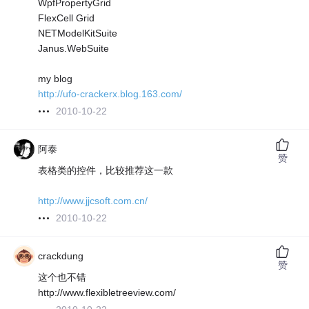
WpfPropertyGrid
FlexCell Grid
NETModelKitSuite
Janus.WebSuite
my blog
http://ufo-crackerx.blog.163.com/
2010-10-22
阿泰
赞
表格类的控件，比较推荐这一款
http://www.jjcsoft.com.cn/
2010-10-22
crackdung
赞
这个也不错
http://www.flexibletreeview.com/