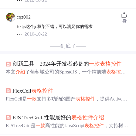
2010-10-22
cqz002
赞
Extjs这个js框架不错，可以满足你的需求
2010-10-22
——到底了——
创新工具：2024年开发者必备的
一款
表格
控件
本文
介绍
了葡萄城公司的SpreadJS，一个纯前端
表格
控件
，强调其在构建高效
表格
应用、快速数据录入、可视化图
表（包括柱状图、折线图和饼图等）以及数据分析工具
FlexCell
表格
控件
（集算表和甘特图）方面的优势，有助于提升开发效率和
用户体验。
FlexCell是
一款
支持多功能的国产
表格
控件
，提供ActiveX
和WindowsForms版本，适用于多种开发环境。它包含丰富
的特性如合并单元格、图表、数据绑定、打印预览等，适
EJS TreeGrid-性能最好的
表格
控件
介绍
合.NETCore开发者并附带示例和教程。
EJSTreeGrid是
一款
高性能的JavaScript
表格
控件
，支持树状
结构、甘特图等多种视图，并具备强大的数据处理能力。