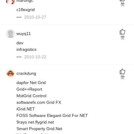
marongc
赞
c1flexgrid
2010-10-27
wuyq11
赞
dev
infragistics
2010-10-22
crackdung
赞
dapfor Net Grid
Grid++Report
MstGrid Control
softwarefx.com Grid FX
iGrid.NET
FOSS Software Elegant Grid For NET
9rays.net.flygrid.net
Smart Property Grid.Net