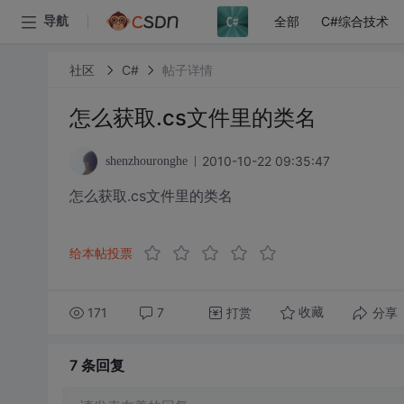
全部
C#综合技术
导航
社区
C#
帖子详情
怎么获取.cs文件里的类名
2010-10-22 09:35:47
shenzhouronghe
怎么获取.cs文件里的类名
给本帖投票
171
7
打赏
分享
收藏
7 条
回复