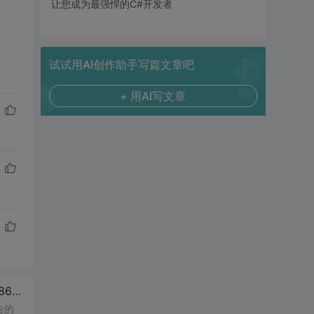
让您成为最强悍的C#开发者
试试用AI创作助手写篇文章吧
+ 用AI写文章
8625、
CS
8618、
CS
0103、
CS
0234及处理
告的