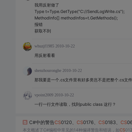
我用反射做了
Type t=Type.GetType("C://SendLogWrite.cs");
MethodInfo[] methodInfos=t.GetMethods();
报错
获取不到
whuzjf1985
2010-10-22
用反射看看
shenzhouronghe
2010-10-22
那我要是一个.cs文件里有好多类岂不是把整个.cs文
vpoint2009
2010-10-22
一行一行文件读取，找到public class 这行？
C#中的警告
CS
0120、
CS
0176、
CS
0183、
CS
0
本文概述了C#编程中常见的14种编译警告和错误，如
CS
01