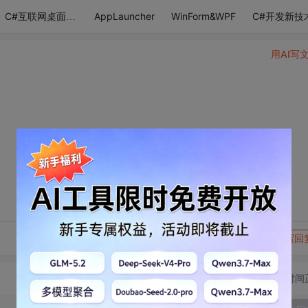
AppLauncher
WinForm&WPF
C#开发新技
C#互联网桌面应用
用AI写
转发到动态
举报
写回
切换为时间