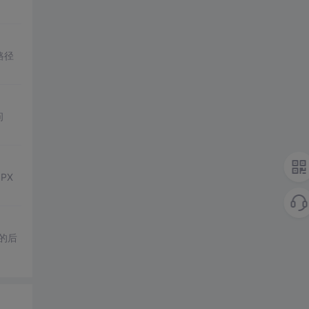
路径
问
PX
应的后