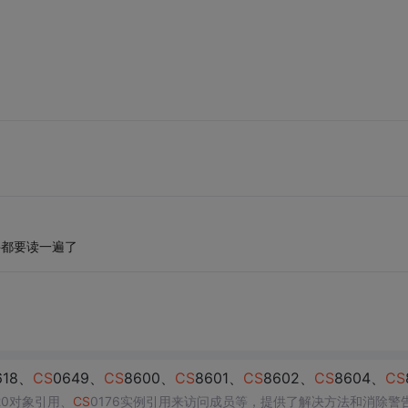
件都要读一遍了
618、
CS
0649、
CS
8600、
CS
8601、
CS
8602、
CS
8604、
CS
20对象引用、
CS
0176实例引用来访问成员等，提供了解决方法和消除警