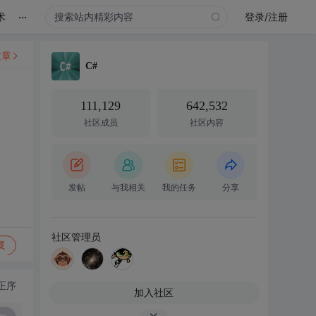
...
术
登录/注册
文章
C#
111,129
642,532
社区成员
社区内容
发帖
与我相关
我的任务
分享
社区管理员
复
正序
加入社区