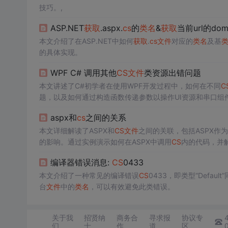
技巧。,
ASP.NET
获取
.aspx.
cs
的
类名
&
获取
当前url的dom
本文介绍了在ASP.NET中如何
获取
.
cs
文件
对应的
类名
及基
的具体实现。
WPF C# 调用其他
CS
文件
类资源出错问题
本文讲述了C#初学者在使用WPF开发过程中，如何在不同
C
题，以及如何通过构造函数传递参数以操作UI资源和串口组
aspx和
cs
之间的关系
本文详细解读了ASPX和
CS
文件
之间的关联，包括ASPX作为
的影响。通过实例演示如何在ASPX中调用
CS
内的代码，并
编译器错误消息:
CS
0433
本文介绍了一种常见的编译错误
CS
0433，即类型“Defa
台
文件
中的
类名
，可以有效避免此类错误。
关于我
招贤纳
商务合
寻求报
协议专
们
士
作
道
区