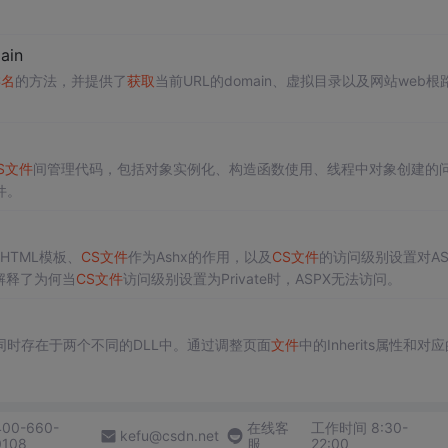
ain
类名
的方法，并提供了
获取
当前URL的domain、虚拟目录以及网站web根
S
文件
间管理代码，包括对象实例化、构造函数使用、线程中对象创建的
件。
HTML模板、
CS
文件
作为Ashx的作用，以及
CS
文件
的访问级别设置对AS
解释了为何当
CS
文件
访问级别设置为Private时，ASPX无法访问。
ult”同时存在于两个不同的DLL中。通过调整页面
文件
中的Inherits属性和对
400-660-
在线客
工作时间 8:30-
kefu@csdn.net
0108
服
22:00