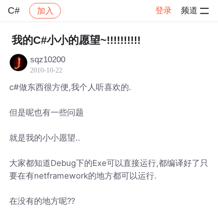
C#
登录
频道
加入
帖子详情
社区
C#
我的C#小小的愿望~!!!!!!!!!!
sqz10200
2010-10-22
c#做东西很方便,我个人听喜欢的.
但是呢也有一些问题
就是我的小小愿望..
大家都知道Debug下的Exe可以直接运行,都编译好了只
要在有netframework的地方都可以运行.
在没有的地方呢??