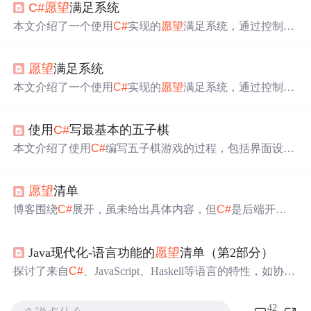
C#
愿望
满足系统
本文介绍了一个使用
C#
实现的
愿望
满足系统，通过控制台
应用程序提供包括祈祷、诅咒及多种
愿望
实现的服务选
项，并展示了基本的代码实现过程。
愿望
满足系统
本文介绍了一个使用
C#
实现的
愿望
满足系统，通过控制台
应用程序提供包括祈祷、诅咒及多种
愿望
实现的服务选
项，并展示了完整的代码实现过程。
使用
C#
写最基本的五子棋
本文介绍了使用
C#
编写五子棋游戏的过程，包括界面设
计、棋盘绘制、棋子类、游戏逻辑等。作者通过GDI+画图
实现棋盘与棋子，并详细阐述了落子判断、胜负检测的实
愿望
清单
现思路，同时反思了代码可读性和扩展性的不足，表达了
期待指正和学习的
愿望
。
博客围绕
C#
展开，虽未给出具体内容，但
C#
是后端开发
重要语言，在众多项目中有广泛应用。
Java现代化-语言功能的
愿望
清单（第2部分）
探讨了来自
C#
、JavaScript、Haskell等语言的特性，如协
程、元组、对象解构，以及C/C++的sizeof关键字，旨在提
升Java的现代性和效率。
42