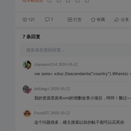
给本帖投票
121
7
打赏
分享
收藏
7 条
回复
请发表友善的回复…
claymore1114
2010-10-22
var sons= xdoc.Descendants("country").Where(c => c
daifangci
2010-10-22
我的资源里面有xml的增删改查小项目，呵呵！飘过~
FocusNT
2010-10-22
这个问题很多，楼主搜索以前的帖子都可以压死你