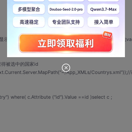
框中显示，当我选中下拉列表中的值时，在则显示相应的子节点的val
g();//获得被选中的国家id
.Current.Server.MapPath("~/App_XMLs/Countrys.xml"));/
") where( c.Attribute ("id").Value ==id )select c ;