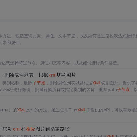
本方法，包括查询元素、属性、文本节点，以及如何通过路径表达式进行
元素和属性。
h表达式选择特定节点、属性和文本内容，以及如何进行条件筛选。
，删除属性列表，根据
xml
切割图片
、类别名称，删除
子节点
，删除属性列表以及根据
XML
切割图片。提供了
ax, ymax坐标进行微调，批量替换所有或指定类别的名称，删除path
子节点
，
XML
切割图片的方法，一种仅切出图片，另一种同时切出图片和
XML
。
xnum>）的
XML
文件的方法。通过使用Tiny
XML
库提供的API，可以有效地
并移动
xml
和
相应
图片到指定路径
特定标签和判断标签是否为空。此外，还介绍了如何根据
XML
标签的状态