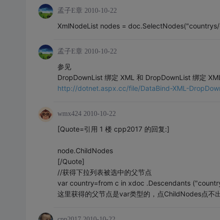
孟子E章
2010-10-22
XmlNodeList nodes = doc.SelectNodes("countrys/cou
孟子E章
2010-10-22
参见
DropDownList 绑定 XML 和 DropDownList 
http://dotnet.aspx.cc/file/DataBind-XML-DropDo
wmx424
2010-10-22
[Quote=引用 1 楼 cpp2017 的回复:]
node.ChildNodes
[/Quote]
//获得下拉列表被选中的父节点
var country=from c in xdoc .Descendants ("country")
这里获得的父节点是var类型的，点ChildNodes点不
cpp2017
2010-10-22