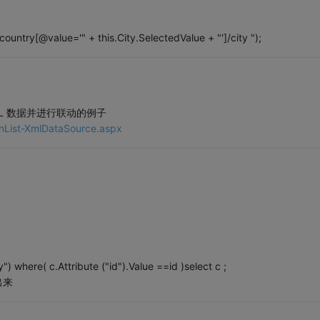
ntry[@value='" + this.City.SelectedValue + "']/city ");
绑定 XML 数据并进行联动的例子
wnList-XmlDataSource.aspx
 where( c.Attribute ("id").Value ==id )select c ;
出来