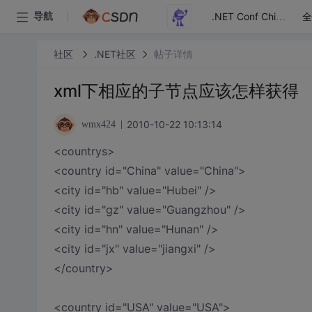
全
导航
.NET Conf China
社区
.NET社区
帖子详情
xml下相应的子节点应该怎样获得
2010-10-22 10:13:14
wmx424
<countrys>
<country id="China" value="China">
<city id="hb" value="Hubei" />
<city id="gz" value="Guangzhou" />
<city id="hn" value="Hunan" />
<city id="jx" value="jiangxi" />
</country>
<country id="USA" value="USA">