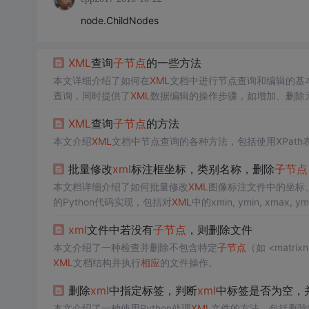
node.ChildNodes
XML
查询
子节点
的一些方法
本文详细介绍了如何在
XML
文档中进行节点查询和编辑的基
查询，同时提供了
XML
数据编辑的操作步骤，如增加、删除
XML
查询
子节点
的方法
本文介绍
XML
文档中节点查询的各种方法，包括使用XPat
批量修改
xml
标注框坐标，类别名称，删除
子节点
本文档详细介绍了如何批量修改
XML
图像标注文件中的坐标
的Python代码实现，包括对
XML
中的xmin, ymin, xm
删除
XML
文件的第一行属性列表。此外，还展示了两种根据
xml
文件中若没有
子节点
，则删除文件
本文介绍了一种检查并删除不包含特定
子节点
（如 <matri
XML
文档结构并执行
相应
的文件操作。
删除
xml
中指定标签，判断
xml
中标签是否为空，
本文介绍了一种使用Python处理
XML
文件的方法，包括删除