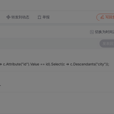
转发到动态
举报
写回
切换为时间
发表回
.Attribute("id").Value == id).Select(c => c.Descendants("city"));
~