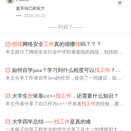
赞
提升自己的实力
2010-10-22
——到底了——
想
找
网络安全
工作
真的很哪
找
吗？？？
本文探讨了网络安全行业中求职者面临的挑战，包括能力
不足、缺乏交流和自我认知问题。作者建议修炼内功、提
升技术能力，通过分享成果建立行业认知，并推荐了学习
如何自学java？学习到什么程度可以
找
工作
？
找
工
方法和资源，强调持之以恒的重要性。
本文分享了作者自学Java的经历，提供了一些建议，如制
定系统学习计划，避免先看书，
找
到合适的方法，
找
人指
导。强调了学习Java的四个阶段和
找
工作
时的注意事项，
大学生
想
依靠c/c++
找
工作
，还需要什么知识？
包括简历撰写和面试技巧。作者建议，尽管自学有挑战，
但有专业的指导能提高学习效率。
本文作者分享了自己作为c/c++开发者
找
工作
的经验，建议
除了掌握C/C++，还需熟悉Linux、多种编程语言、操作系
统、网络和数据库知识。推荐了Linux命令行、Linux C编
大学四年总结——
找
工作
是真的难
程书籍及操作系统、网络、数据库的相关课程，强调数据
结构和算法的重要性，并鼓励在校生广泛学习和刷oj来提
一名电子信息工程专业的学生分享了从大一的憧憬到大四