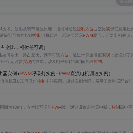
发表回
M
技术、波形及调节电压原理，指出可通过
控制
方波
占空比
实现
任意电压
后提到可操作按键
控制
电机转速，示波器显示
PWM
波形，还给出相关设
，占空比，相位差可调）
述如何输出一路占空比、频率可调
方波
，通过计算重装值
实现
；还说明了
用一个定时器
实现
的方式，涉及电平翻转和时间片段
控制
。
生器实例+
PWM
呼吸灯实例+
PWM
直流电机调速实例）
流电机及LED呼吸灯
控制
中的应用。通过实例代码，展示了定时器配置与
周期为10ms，占空比可调的
PWM
波。通过设置定时器中断，
控制
高电平