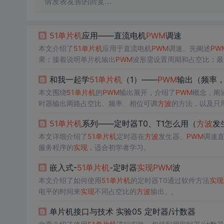
请发表友善的回复…
51单片机
应用——直流电机
PWM
调速
本文介绍了
51单片机
应用于直流电机
PWM
调速。先阐述
PW
果；接着说明单片机输出
PWM
波形需设置周期和占空比；最
接。
和我一起学
51单片机
（1）——
PWM
输出（频率
本文围绕
51单片机
的
PWM
输出展开，介绍了
PWM
概念，阐
时器输出两路占空比、频率、相位可调
方波
的方法，以及只
51单片机
系列——定时器T0、T1怎么用（
方波
发
本文详细介绍了
51单片机
定时器在
方波
发生器、
PWM
调速直
服务程序的
实现
，适合初学者学习。
嵌入式-
51单片机
-定时器
实现
PWM
波
本文介绍了如何使用
51单片机
的定时器T0通过软件方法
实现
电平的时间来
实现
不同占空比的
方波
输出。,
单片机接口与技术 实验05 定时器/计数器