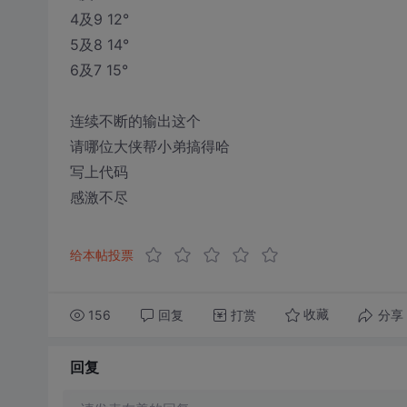
4及9 12°
5及8 14°
6及7 15°
连续不断的输出这个
请哪位大侠帮小弟搞得哈
写上代码
感激不尽
给本帖投票
156
回复
打赏
分享
收藏
回复