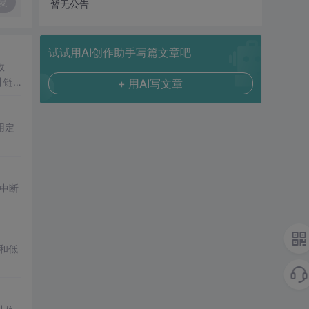
复
暂无公告
试试用AI创作助手写篇文章吧
效
计链
+ 用AI写文章
用定
中断
和低