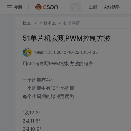
全部
Ada助手
导航
社区
非技术区
帖子详情
51单片机实现PWM控制方波
2010-10-22 10:54:35
yangjinCK
用c51程序写PWM控制方波的程序
一个周期有4秒
一个周期中有12个小周期
每个小周期的脉冲宽度为
1及12 2°
2及11 6°
3及10 9°