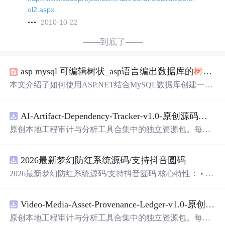
ol2.aspx
2010-10-22
——到底了——
asp mysql 可编辑树状_asp语言编出数据库的
树形结构
本文介绍了如何使用ASP.NET结合MySQL数据库创建一个
可编辑的树状结构。通过建立数据库表tbTree，存储上下级
关系，然后利用
C#
代码在后台填充
TreeView
控件
，展示
树
AI-Artifact-Dependency-Tracker-v1.0-原创源码与文档.zip
形结构
，并实现递归加载子节点的功能。
原创本地工程审计与分析工具合集中的独立资源包。每个
ZIP包含完整源码、3项自动化测试、可复现合成示例、离
线HTML、JSON与SVG报告、1080×720真实运行效果
图
、
2026最新梦幻防红系统源码/支持抖音圆码
README、运行说明、功能清单、MIT License及原创与授
权声明。解压后进入project目录，执行npm test验证算法，
2026最新梦幻防红系统源码/支持抖音圆码 核心特性： • 多
执行npm run report生成报告，也可通过本地静态服务器打
域名池智能切换，防拦截率99%+ • 抖音官方API对接，生
开网页。运行时零第三方依赖，不包含热点产品或开源项
成真正小程序码 • 完整API接口，支持第三方集成 • 实时数
目源码、Logo、官方截
图
、论文、生产日志或其他受限素
Video-Media-Asset-Provenance-Ledger-v1.0-原创源码与文档.zip
据统计，多维度分析报表 • 积分系统+邀请返利，运营利器
材。适合前端开发、AI应用工程、测试审计和课程实践。
原创本地工程审计与分析工具合集中的独立资源包。每个