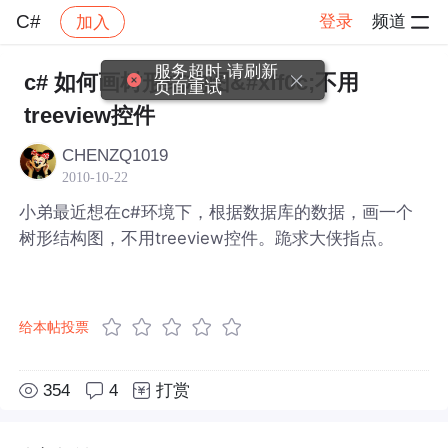
C#
登录
频道
加入
帖子详情
社区
C#
服务超时,请刷新
c# 如何画树形结构图&#xff0c;不用
页面重试
treeview控件
CHENZQ1019
2010-10-22
小弟最近想在c#环境下，根据数据库的数据，画一个
树形结构图，不用treeview控件。跪求大侠指点。
给本帖投票
354
4
打赏