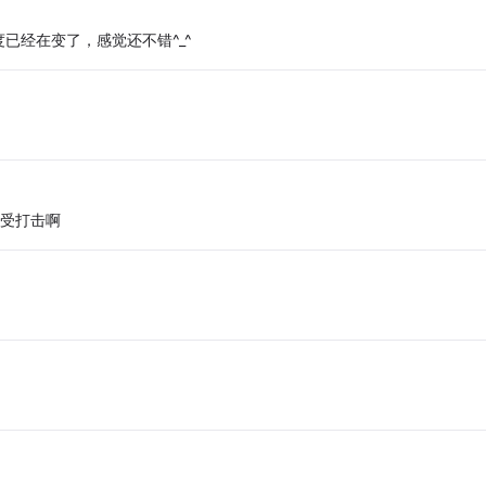
已经在变了，感觉还不错^_^
很受打击啊