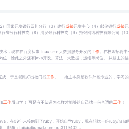
2）国家开发银行四川分行（3）建行
成都
开发中心（4）邮储银行
成都
开
银行省分行科技岗（8）浦发银行科技岗（9）招银网络科技有限公司（10
商类（1）四川移动（2）四川电信（3）四川联通四、电网类（1）国家电
，现在在百度从事 linux c++ 大数据服务开发的
工作
。在校园招聘中
，除此之外还有java开发。算法，大数据，运维等岗位。 从题主的描述，
该去接触什么样的知识，以及如何去培养自己的能力侧重点是不同...
完成，于是就刚好出校门找
工作
。 撸主本身是软件外包专业的，学习的JAV
加
工作
后自学！ 可是有不知道怎么样才能够给自己找一份合适的
工作
！
在09年末接触到了ruby，开始自学ruby，现在想找一份ruby/rails
，若是需要实习生的可以站内联系我， 邮箱：taijcjc@gmail.com qq:3119402...