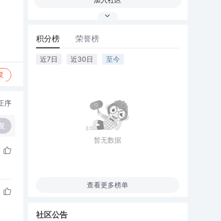
积分榜
荣誉榜
近7日
近30日
至今
复
正序
复
暂无数据
查看更多榜单
社区公告