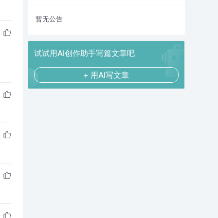
暂无公告
试试用AI创作助手写篇文章吧
+ 用AI写文章