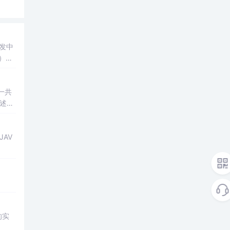
发中
）四
网四川
一共
的实