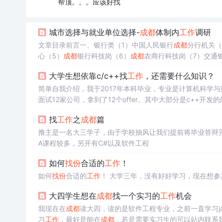
帮顶。。。应该好找
城市选择与就业单位选择-
成都
体制内
工作
调研
文章目录前言一、银行类（1）中国人民银行
成都
分行机关（
心（5）
成都
银行科技岗（6）
成都
农商行科技岗（7）交通
大行二、研究所类（1）中电29所（2）中电10所三、运营
大学生想依靠c/c++找
工作
，还需要什么知识？
信通公司（2）南方电...
简单自我介绍，我于2017年本科毕业，专业是计算机科学与技术
面试12家公司，拿到了12个offer。其中大部分是c++开发的岗位
并没有说自己现在是大几或者是研几，因为我认为每个阶段应
找
工作
之
成都
篇
撸主是一名大三学子，由于学校抽风让我们提前将毕业答辩
A课程较多，另开有C#以及软件工程
如何
找份
合适的
工作
！
如何
找份
合适的
工作
！ 大学三年，没有好好学习，现在想参
大四学生想在
成都
找一个实习的
工作
机会
我现在在
成都
读大四，读的是软件工程专业，之前一直学习java，
习
工作
，最好是能在
成都