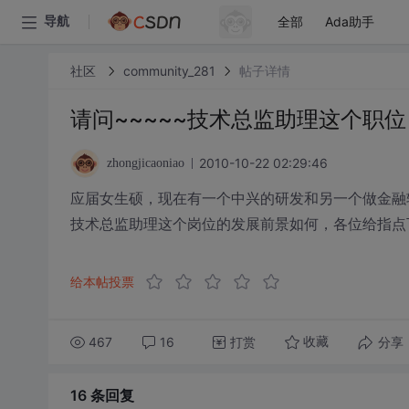
全部
Ada助手
导航
社区
community_281
帖子详情
请问~~~~~技术总监助理这个职位
2010-10-22 02:29:46
zhongjicaoniao
应届女生硕，现在有一个中兴的研发和另一个做金融
技术总监助理这个岗位的发展前景如何，各位给指点
给本帖投票
467
16
打赏
分享
收藏
16 条
回复