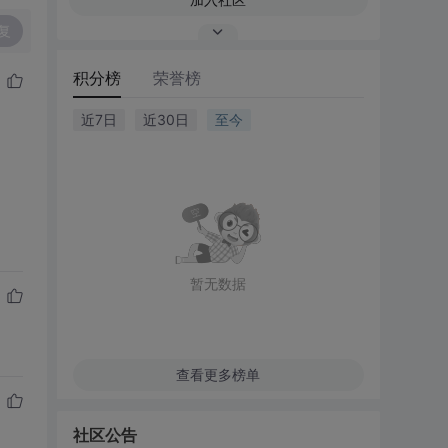
复
积分榜
荣誉榜
近7日
近30日
至今
暂无数据
查看更多榜单
社区公告