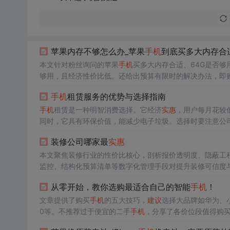
苹果内存不够怎么办_苹果
手机
到底买多大内存合
本文针对粉丝询问的苹果
手机
买多大内存合适、64G是否够
够用，且经济性价比低。还给出预算有限时的解决办法，即购买
手机
租赁服务的优势与选择指南
手机
租赁是一种明智消费选择。它经济
实惠
，用户每月花较
同时，它具有环保价值，能减少电子垃圾。选择时要注意公
装修公司哪家最
实惠
本文聚焦装修行业的性价比核心，剖析报价透明度、隐蔽工
监控、结构化预算清单等数字化管理手段对提升装修可信度
务体系。
从零开始，教你选购最适合自己的智能
手机
！
文章提供了购买
手机
的五大技巧，
建议
选择大品牌如华为、小
0等。不推荐过于便宜的二手
手机
，分享了各价位段值得购
PDF全能王，最后提到了国家反诈中心APP用于防范诈骗。