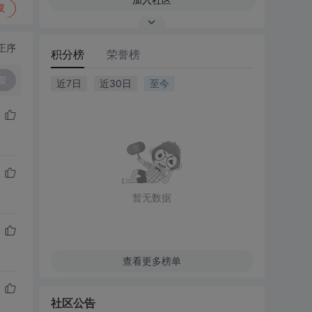
复
正序
积分榜
荣誉榜
复
近7日
近30日
至今
暂无数据
查看更多榜单
社区公告