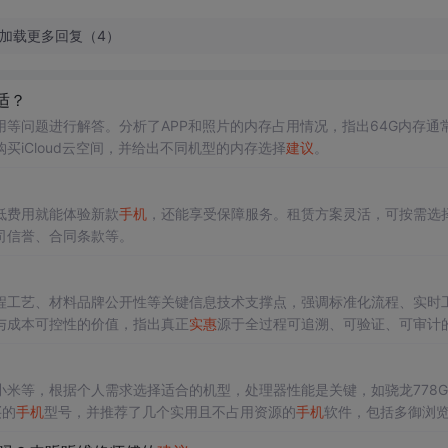
加载更多回复（4）
适？
用等问题进行解答。分析了APP和照片的内存占用情况，指出64G内存通
iCloud云空间，并给出不同机型的内存选择
建议
。
低费用就能体验新款
手机
，还能享受保障服务。租赁方案灵活，可按需选
司信誉、合同条款等。
程工艺、材料品牌公开性等关键信息技术支撑点，强调标准化流程、实时
与成本可控性的价值，指出真正
实惠
源于全过程可追溯、可验证、可审计
米等，根据个人需求选择适合的机型，处理器性能是关键，如骁龙778G
买的
手机
型号，并推荐了几个实用且不占用资源的
手机
软件，包括多御浏