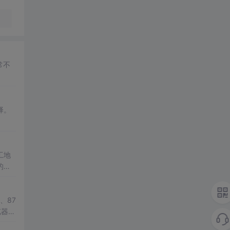
常不
择。
工地
的服
、87
览器和