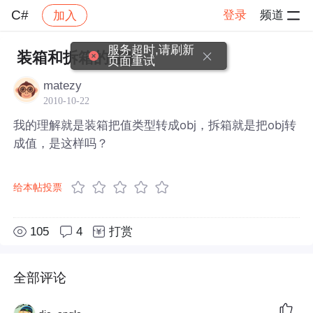
C#
登录
频道
加入
帖子详情
社区
C#
服务超时,请刷新
装箱和拆箱的理解
页面重试
matezy
2010-10-22
我的理解就是装箱把值类型转成obj，拆箱就是把obj转
成值，是这样吗？
给本帖投票
105
4
打赏
全部评论