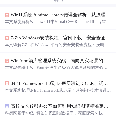
Win11系统Runtime Library错误全解析：从原理到修复的完整指南
本文系统解析Windows 11中Visual C++ Runtime Library错误
（如R6034、0xc000007b）的成因与修复方法。核心原因
包括多版本VC++运行时库冲突、系统更新导致的组件损
7-Zip Windows安装教程：官网下载、安全验证与中文乱码解决方案
坏、32/64位架构不匹配及DLL注册异常。提供五层修复策
略：重装对应VC++可再发行组件、DISM/SFC系统
文件
修
本文详解7-Zip在Windows平台的安全安装全流程：强调必
复、DLL清理与注册、程序兼容性调试、高级硬件与环境
须从官网https://www.7-zip.org/下载，通过SHA256校验与数
排查。强调预防性维护，如规范软件安装、定期运行时库
字签名双重验证确保完整性；解析x64/ARM64版本选择逻
整合包更新、避免误删运行时组件。
WinForm酒店管理系统实战：面向真实场景的桌面开发指南
辑及稳定版优先原则；阐明安装时上下文菜单勾选的关键
性、PATH环境变量禁用理由；重点提供UTF-8编码强制启
本文聚焦基于WinForm开发生产级酒店管理系统的核心实
用方案以根治中文
文件
名乱码问题；并涵盖命令行自动
践，涵盖技术选型逻辑（WinForm优于WPF/Blazor的五层
化、企业级静默部署（组策略/DSC）及常见故障排查。
现实约束）、精简技术栈（Dapper+SQL Server LocalDB
.NET Framework 1.0到4.0底层演进：CLR、泛型、LINQ与并发模型的技术脉络
+原生控件）、前台工作台界面设计、开房流程9步17校
验、房态三层同步机制、EPPlus报表导出、轻量权限审
本文系统梳理.NET Framework从1.0到4.0的核心技术演进，
计、DPI适配、打印机端口动态枚举、LocalDB预热、Back
聚焦CLR运行时的三次关键重构：2.0的分代垃圾回收、3.5
groundWorker多线程UI更新、Inno Setup安装包构建，以及
的分层JIT编译、4.0的IOCP+Work Stealing并发模型；深入
单店到连锁的可扩展架构设计。
高校技术转移办公室如何利用知识图谱精准定位产业需求与技术适配点？.docx
解析泛型的JIT特化机制、LINQ依赖的表达式树运行时支
持、dynamic关键字所需的IDynamicMetaObjectProvider接口
科易网基于40亿+科创知识图谱数据库，深度探索AI技术