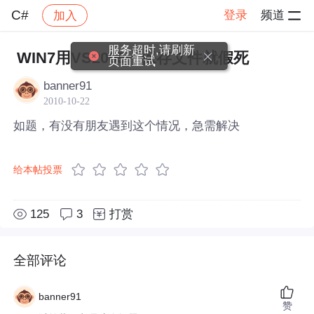
C#
登录
频道
加入
帖子详情
社区
C#
服务超时,请刷新
WIN7用VS2005一保存文件就假死
页面重试
banner91
2010-10-22
如题，有没有朋友遇到这个情况，急需解决
给本帖投票
125
3
打赏
全部评论
banner91
赞