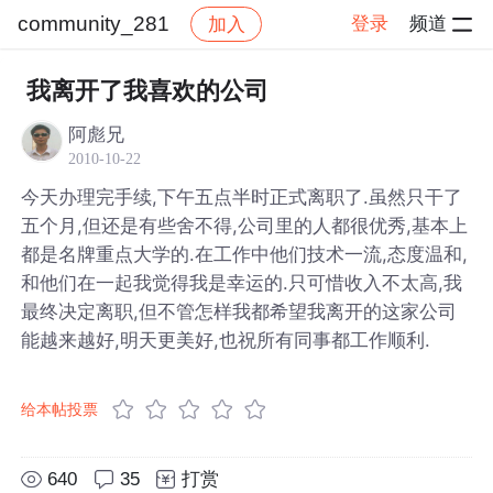
community_281
登录
频道
加入
帖子详情
社区
community_281
我离开了我喜欢的公司
阿彪兄
2010-10-22
今天办理完手续,下午五点半时正式离职了.虽然只干了
五个月,但还是有些舍不得,公司里的人都很优秀,基本上
都是名牌重点大学的.在工作中他们技术一流,态度温和,
和他们在一起我觉得我是幸运的.只可惜收入不太高,我
最终决定离职,但不管怎样我都希望我离开的这家公司
能越来越好,明天更美好,也祝所有同事都工作顺利.
给本帖投票
640
35
打赏