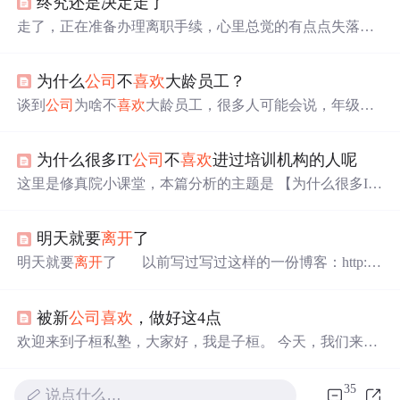
终究还是决定走了
走了，正在准备办理离职手续，心里总觉的有点点失落，
也许我还真的对这个
公司
有点期盼，也许对自己的选择不
是太满意，也许我没有做到我自己想做的事太多，也许什
为什么
公司
不
喜欢
大龄员工？
么都不是只是我的心情不好，走了，终究决定走了...该去
寻找我自己的天空去了，我不可这样堕落的活下去了，自
谈到
公司
为啥不
喜欢
大龄员工，很多人可能会说，年级大
己对自己得有个交代。我看中了一家小
公司
，是我朋友的,
了，脑力/学习力不行了、体力跟不上了，还有家庭分担精
我可以按我想法的去给
公司
开发成品，我可以用我最
喜欢
力，总之就是各种不行。在我看来，这些都是很扯淡的说
的技术，我可以做我任何想做...
为什么很多IT
公司
不
喜欢
进过培训机构的人呢
法。先说体力不行，家庭会分担精力的说法，你可以看看
周围上有老下有下的中年人，哪个不是加班的时候随叫随
这里是修真院小课堂，本篇分析的主题是 【为什么很多IT
到？！哪个敢轻易请假？！再说脑力不行，缺乏创新力的
公司
不
喜欢
进过培训机构的人呢？】 写了十年的代码，管
问题。咱就摸着良心说，国内的各行各业，有几家
公司
是
理过八十多人的团队，又出来做了三年的培训。 对于为嘛
真正的把精力放在产品、技术沉淀和创新上？！他们所...
明天就要
离开
了
公司
不要进过培训机构的人，这一点我了解的很清楚啊。
进培训机构的就是两种人，一种是科班生，一种是非科班
明天就要
离开
了 以前写过写过这样的一份博客：http://b
生。 科班生为嘛要进培训机构？大学教育跟工作需要脱节
log.csdn.net/yinghuashihun/article/details/6893237 时隔五个月
的有点严重。 很多人都不明白自己学的专业课程是干嘛用
之后的今天，马上就要
离开
这个
公司
了。感觉走的很急，
的。 很多老...
被新
公司
喜欢
，做好这4点
不过也没什么关系，因为我早就想走了。上周跟头沟通了
一下，说是想
离开
了，头觉得很突然，跟我聊了很多，再
欢迎来到子桓私塾，大家好，我是子桓。 今天，我们来聊
次对头表示感谢，头说的很中肯，如果是去年写博客的那
聊“被新
公司
喜欢
，要做好的四件事情。” 首先，我们要聊
个时候跟我
一聊，有什么样的场景，是新加入一家
公司
。 比如说，你
35
说点什么…
刚从学校毕业到一家
公司
工作，这是你刚开始工作，也就