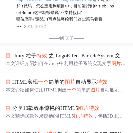
和js代码，怎么应用到项目中，目前运行到this.obj.ins
ertBefore这里就报错说“不支持接口”
哪位高手把那些js写点注释给我们这些菜鸟看看
2010-10-22
——到底了——
Unity 粒子
特效
之 LogoEffect ParticleSystem 文字
图
本文详细介绍如何在Unity中利用粒子系统实现文字
图片
Lo
go的多种
特效
，包括闪烁、交叉扩展及随机扩展消失效
果，附带工程下载链接。
HTML实现
一个
简单的
图片
自动显示
特效
本文介绍如何使用HTML创建
一个
简单的
图片
自动显示
特
效
。通过源代码展示，读者可以了解实现这一效果的基本
步骤和关键代码。
分享10款效果惊艳的HTML5
图片
特效
本文精选10款效果惊艳的HTML5
图片
特效
，包括3D正方
体旋转动画、结合jQuery的
图片
滑块、
图片
组合归类、3D
旋转
图片
相册等。每款
特效
均提供在线演示及源码下载。