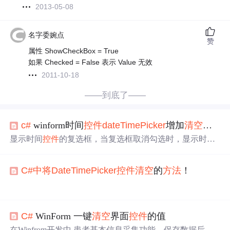
2013-05-08
名字委婉点
赞
属性 ShowCheckBox = True
如果 Checked = False 表示 Value 无效
2011-10-18
——到底了——
c#
winform时间
控件
dateTimePicker
增加
清空
日期
显示时间
控件
的复选框，当复选框取消勾选时，显示时
间。当复选框取消勾选时，不显示时间 this.
dateTimePicke
r
1.CustomFormat = "yyyy-MM-dd"; this.
dateTimePicker
1.For
C#
中将
DateTimePicker
控件
清空
的
方法
！
mat = System.Windows.Forms.
DateTimePicker
Format.Custo
m; this.
dateTimePicker
1.S...
dateTimePick1.Format =
DateTimePicker
Format.Custom;
dateTimePick1.CustomFormat ="";
C#
WinForm 一键
清空
界面
控件
的值
呵呵，此法好用！
在Winfrom开发中,患者基本信息采集功能，保存数据后,有