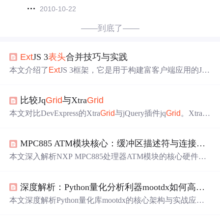
2010-10-22
——到底了——
Ext
JS 3
表头
合并技巧与实践
本文介绍了
Ext
JS 3框架，它是用于构建富客户端应用的Jav
aScript库。重点阐述了在数据网格中使用
Ext
JS 3实现
表头
合并的方法，包括GroupingView、Column Model等技术的
比较Jq
Grid
与Xtra
Grid
运用，还涉及Header Config自定义设置、渲染器函数使
用。同时强调了合并
表头
的高级实现、优化及性能优化，
本文对比DevExpress的Xtra
Grid
与jQuery插件jq
Grid
。Xtra
G
以及利用社区资源加速开发。
rid
支持多种视图和高级特性，易于创建美观界面；jq
Grid
提供灵活的模板列和SQL分页查询。两者各有优势，适用
MPC885 ATM模块核心：缓冲区描述符与连接表的设计与实战
于不同场景。
本文深入解析NXP MPC885处理器ATM模块的核心硬件数
据结构：缓冲区描述符（BD）与连接表（CT）。详细阐
述BD的E/R/W/L/F位机制、环形队列管理及零拷贝设计；C
深度解析：Python量化分析利器mootdx如何高效读取通达信本地数据
T的通道状态管理、AAL类型配置、APC调度集成及内部/
扩展通道差异。重点覆盖BD与CT在内存中的分层指针架
本文深度解析Python量化库mootdx的核心架构与实战应
构、AAL5帧重组、动态信头修改、错误诊断字段及典型
用，重点介绍其高效读取通达信本地二进制数据的能力，
调试问题，为嵌入式网络驱动开发提供关键技术支撑。