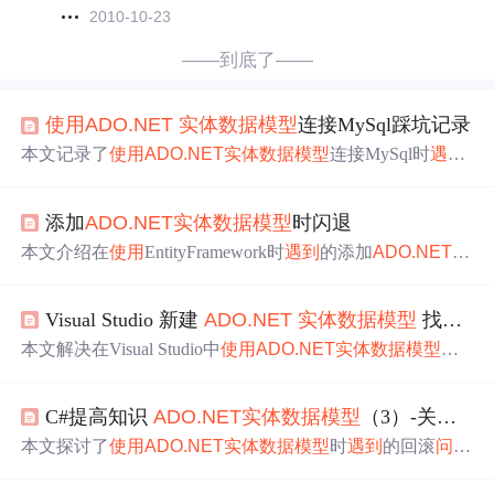
2010-10-23
——到底了——
使用
ADO.NET
实体
数据模型
连接MySql踩坑记录
本文记录了
使用
ADO.NET
实体
数据模型
连接MySql时
遇到
的两个
问题
及解决方案：1）配置时出现'Host is not allowed
to connect to this MySQL server'错误，解决方法是检查并修
添加
ADO.NET
实体
数据模型
时闪退
改MySql权限；2）
实体
框架的兼容性
问题
，通过安装特定
版本的MySql.Data.Entity包以匹配mysql-connector-net版本。
本文介绍在
使用
EntityFramework时
遇到
的添加
ADO.NET
实
体
数据模型
闪退
问题
及解决方案。
问题
由mysql-connector-n
et与Mysql.Data.Entity版本不一致引起。文章给出具体版本
Visual Studio 新建
ADO.NET
实体
数据模型
找不到 Mysql
建议。
本文解决在Visual Studio中
使用
ADO.NET
实体
数据模型
时
找不到Mysql的
问题
，作者发现系统重做后Mysql驱动缺失
是原因，并分享了安装所需组件后的解决方案。
C#提高知识
ADO.NET
实体
数据模型
（3）-关于回滚
本文探讨了
使用
ADO.NET
实体
数据模型
时
遇到
的回滚
问题
，并提出了两种解决方案：一是通过同一
实体
上下文内顺
序修改多个表并在最后统一提交的方式实现；二是采用保