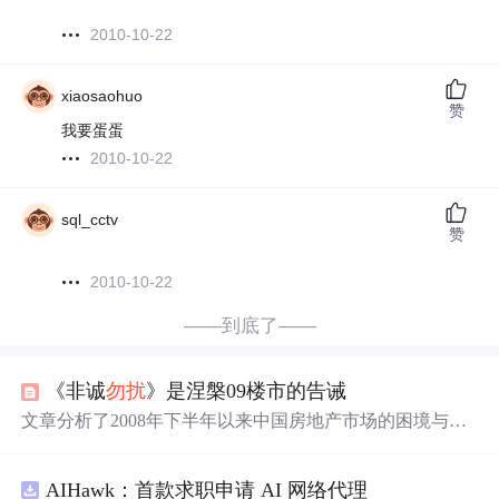
2010-10-22
xiaosaohuo
赞
我要蛋蛋
2010-10-22
sql_cctv
赞
2010-10-22
——到底了——
《非诚
勿扰
》是涅槃09楼市的告诫
文章分析了2008年下半年以来中国房地产市场的困境与挑
战，指出政府救市措施并未有效刺激市场回暖，开发商面
临资金链紧张的问题。文章认为，市场信心重建及开发商
AIHawk：首款求职申请 AI 网络代理
自救成为关键，降价促销可能是缓解当前困境的有效手