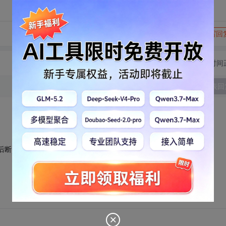
转发到动态
举报
写回
切换为时间
发表回
后断电了，