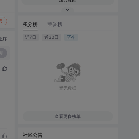
复
积分榜
荣誉榜
近7日
近30日
至今
正序
复
暂无数据
查看更多榜单
社区公告