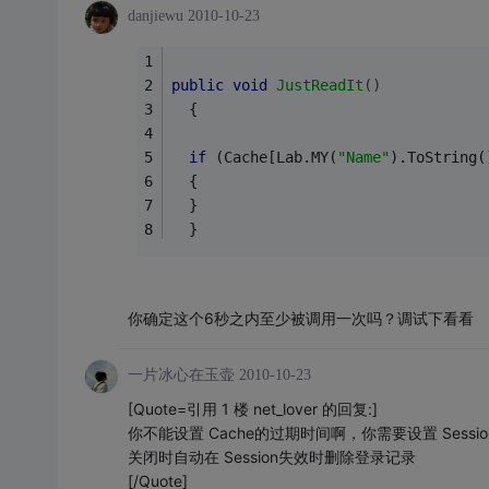
danjiewu
2010-10-23
public
void
JustReadIt
()
  {
if
 (Cache[Lab.MY(
"Name"
).ToString(
  {
  }
  }
你确定这个6秒之内至少被调用一次吗？调试下看看
一片冰心在玉壶
2010-10-23
[Quote=引用 1 楼 net_lover 的回复:]
你不能设置 Cache的过期时间啊，你需要设置 Sessi
关闭时自动在 Session失效时删除登录记录
[/Quote]