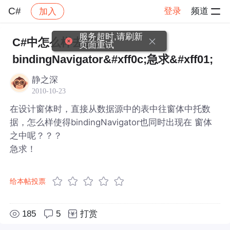
C#
登录
频道
加入
帖子详情
社区
C#
服务超时,请刷新
C#中怎么样去设置
页面重试
bindingNavigator&#xff0c;急求&#xff01;
静之深
2010-10-23
在设计窗体时，直接从数据源中的表中往窗体中托数
据，怎么样使得bindingNavigator也同时出现在 窗体
之中呢？？？
急求！
给本帖投票
185
5
打赏