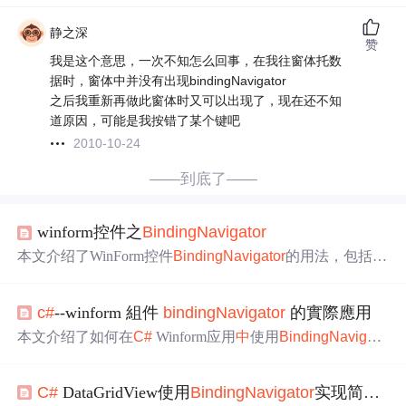
静之深
赞
我是这个意思，一次不知怎么回事，在我往窗体托数
据时，窗体中并没有出现bindingNavigator
之后我重新再做此窗体时又可以出现了，现在还不知
道原因，可能是我按错了某个键吧
2010-10-24
——到底了——
winform控件之
Binding
Navigator
本文介绍了WinForm控件
Binding
Navigator
的用法，包括界
面布局和用法示例。通过
Binding
Navigator
，可以为绑定
的数据提供导航功能，如First、Previous、Next、Last等操
c#
--winform 組件
binding
Navigator
的實際應用
作。同时，文章展示了如何结合
Binding
Source和自定义数
据实现联动显示。
本文介绍了如何在
C#
Winform应用
中
使用
Binding
Navigato
r
组件结合DataSet，通过SqlConnection连接数据库，实现数
据的展示、前进和后退操作。通过示例代码展示了从数据
C#
DataGridView使用
Binding
Navigator
实现简单分页功能
库读取数据填充到dataGridView和textbox的过程。