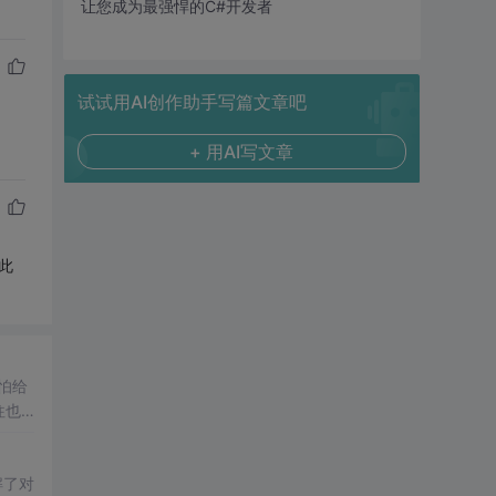
让您成为最强悍的C#开发者
试试用AI创作助手写篇文章吧
+ 用AI写文章
既此
怕给
往也
 1
解了对