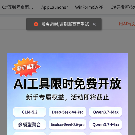
AppLauncher
WinForm&WPF
C#开发新技
C#互联网桌面应用
用AI写
服务超时,请刷新页面重试