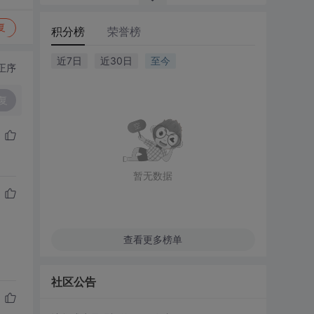
复
积分榜
荣誉榜
近7日
近30日
至今
正序
复
暂无数据
查看更多榜单
社区公告