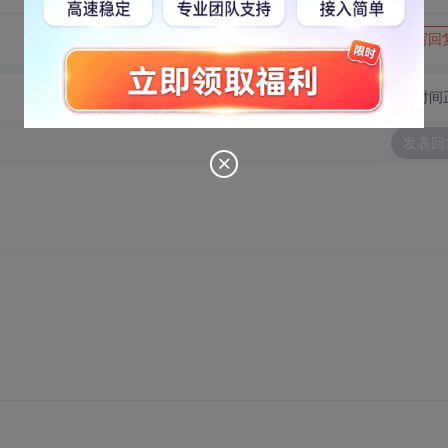
转发到动态
举报
写回
切换为时间
发表回