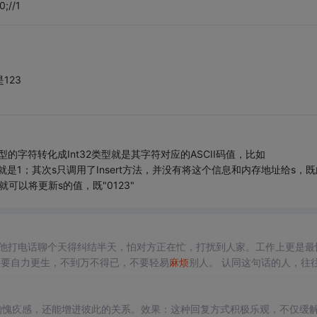
//1
123
型，char类型的字符转化成Int32类型就是其字符对应的ASCII码值，比如
是拆箱过程，就是1；其次s只调用了Insert方法，并没有将这个信息和内存地址给s，
就可以将更新s的值，既"0123"
他打电话聊个天得纠结半天，怕对方正在忙，打扰到人家。工作上更是最
人要自力更生，不到万不得已，不要轻易
麻烦
别人。 认同这句话的人，往
些特别喜欢
麻烦
别人的人，往往过得更好，也很招人喜欢。 这是为什么呢？
的愧疚感，还能增进彼此的关系。效果：这种回复方式积极乐观，不仅缓