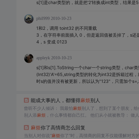
s[1]是char类型的，就是把'2'转换成int类型，结果是50;
phil999
2010-10-23
1和2，调用 toint32 的不同重载
3，在字符串前面插入 0，但是返回值被丢掉了，s还是
4，s 变成 0123
appleyk
2010-10-23
s[1]和s[1].ToString一个char一个string类
(Int32)'A'=65,string类型的转化为int32
时s的值并没有被更新，所以认为"123"，只需加个s=,
能成大事的人，都懂得
麻烦
别人
曾听不少人倾诉： 我最怕
麻烦
别人了，想到了某个朋友，给
别人添
麻烦
，什么事情都自己扛。 他们从小就被教导： 做
相信另一句话：求人不如求己。 但是，我们有时会发现：那
麻烦
你了高情商怎么回复
一个例子 12岁时，乔布斯...
当别人对你说“
麻烦
你了”时，高情商的回复不仅能缓解对方