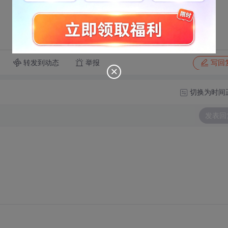
转发到动态
举报
写回
切换为时间
发表回