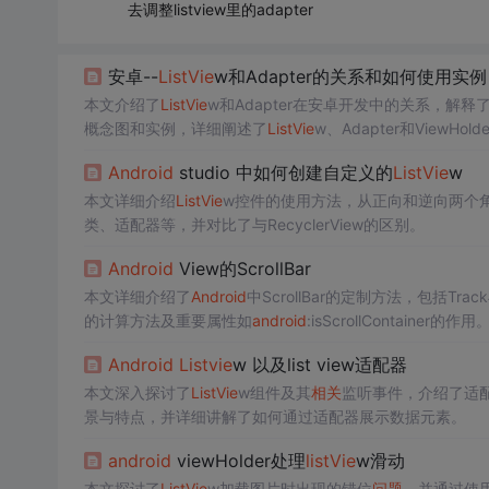
去调整listview里的adapter
安卓--
ListVie
w和Adapter的关系和如何使用实例
本文介绍了
ListVie
w和Adapter在安卓开发中的关系，解释
概念图和实例，详细阐述了
ListVie
w、Adapter和View
绑定等步骤。
Android
studio 中如何创建自定义的
ListVie
w
本文详细介绍
ListVie
w控件的使用方法，从正向和逆向两个
类、适配器等，并对比了与RecyclerView的区别。
Android
View的ScrollBar
本文详细介绍了
Android
中ScrollBar的定制方法，包括Tr
的计算方法及重要属性如
android
:isScrollContainer的作用
Android
Listvie
w 以及list view适配器
本文深入探讨了
ListVie
w组件及其
相关
监听事件，介绍了适
景与特点，并详细讲解了如何通过适配器展示数据元素。
android
viewHolder处理
listVie
w滑动
本文探讨了
ListVie
w加载图片时出现的错位
问题
，并通过使用