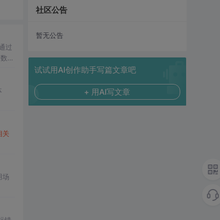
社区公告
暂无公告
通过
、数据
试试用AI创作助手写篇文章吧
体
+ 用AI写文章
相关
用场
标错