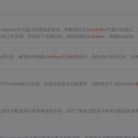
了Adapter作为接口转换器的角色，将数据转化为
ListVie
w可显示的格式。
Holder的工作原理，并提供了实例代码，包括初始化
ListVie
w、构建Adapter
角度出发，解释如何创建
ListVie
w及其
相关
组件，包括XML布局文件、实
ack与Thumb的样式定制、位置控制及淡出效果等。同时探讨了与ScrollBar
。
配器作为数据源与界面桥梁的作用，对比了数组适配器与简单适配器的使
ViewHolder设计模式来优化图片加载流程，实现异步加载的同时避免图