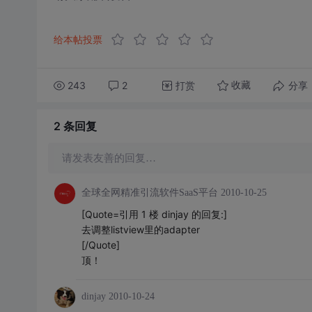
给本帖投票
243
2
打赏
分享
收藏
2 条
回复
请发表友善的回复…
全球全网精准引流软件SaaS平台
2010-10-25
[Quote=引用 1 楼 dinjay 的回复:]
去调整listview里的adapter
[/Quote]
顶！
dinjay
2010-10-24