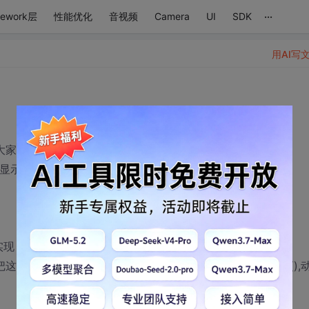
...
mework层
性能优化
音视频
Camera
UI
SDK
用AI写
望大家帮忙：
个被显示出来的列表项。我试了
有实现
geview的src设成animationdrawable，然后start(),