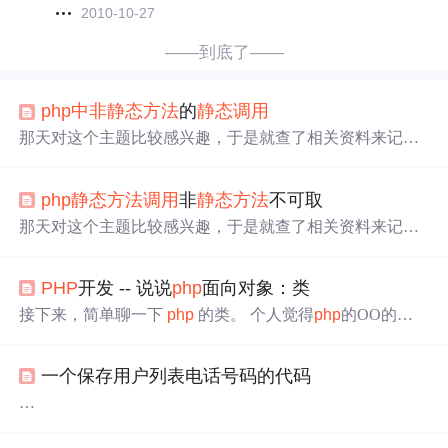
2010-10-27
——到底了——
php
中非
静态
方法
的
静态
调用
那天对这个主题比较感兴趣，于是就查了相关资料来记叙
一下。不过，不知道自己写的到底有没有疏漏，所以，发
到这里来给大家当靶子。如果您发现有什么叙述不正确的
php
静态
方法
调用
非
静态
方法
不可取
或不合理的，尽情
拍砖
——当然接受西红柿和鸡蛋。真
理，只存在于辩论中。-------------------------------------------------
那天对这个主题比较感兴趣，于是就查了相关资料来记叙
-------------------------------...
一下。不过，不知道自己写的到底有没有疏漏，所以，发
到这里来给大家当靶子。如果您发现有什么叙述不正确的
PHP
开发 -- 说说
php
面向对象：类
或不合理的，尽情
拍砖
——当然接受西红柿和鸡蛋。真
理，只存在于辩论中。 -------------------------------------------------
接下来，简单聊一下
php
的类。 个人觉得
php
的OO的机
--------------------------------
php
中非
静...
制很好 (伐夫小白一个, 请
拍砖
) 1) 继承 , 关键字 extends cla
ss A { } class B extends A { } 2) 看看类的成员以及函数
php
一个保存用户列表电话号码的代码
class Apple { private $_name; //--
php
的修饰符也是支持pirate
与public
将数据库里的用户循环列出，并在后面添加一个input text
用于输入电话号码，大概的输出内容像这样：