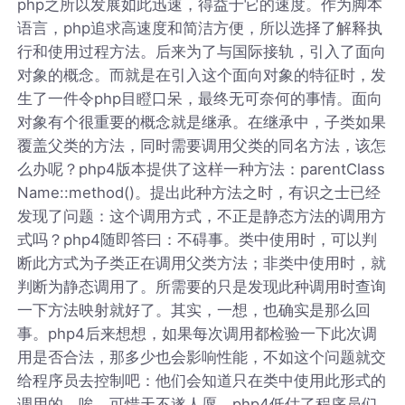
php之所以发展如此迅速，得益于它的速度。作为脚本
语言，php追求高速度和简洁方便，所以选择了解释执
行和使用过程方法。后来为了与国际接轨，引入了面向
对象的概念。而就是在引入这个面向对象的特征时，发
生了一件令php目瞪口呆，最终无可奈何的事情。面向
对象有个很重要的概念就是继承。在继承中，子类如果
覆盖父类的方法，同时需要调用父类的同名方法，该怎
么办呢？php4版本提供了这样一种方法：parentClass
Name::method()。提出此种方法之时，有识之士已经
发现了问题：这个调用方式，不正是静态方法的调用方
式吗？php4随即答曰：不碍事。类中使用时，可以判
断此方式为子类正在调用父类方法；非类中使用时，就
判断为静态调用了。所需要的只是发现此种调用时查询
一下方法映射就好了。其实，一想，也确实是那么回
事。php4后来想想，如果每次调用都检验一下此次调
用是否合法，那多少也会影响性能，不如这个问题就交
给程序员去控制吧：他们会知道只在类中使用此形式的
调用的。唉，可惜天不遂人愿。php4低估了程序员们