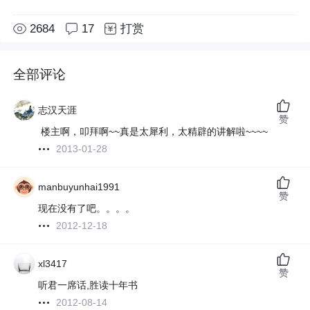
2684
17
打赏
全部评论
志汉天涯
赞
楼主啊，叩拜啊~~真是太犀利，太精辟的讲解啦~~~~
2013-01-28
manbuyunhai1991
赞
现在没有了吧。。。。
2012-12-18
xl3417
赞
听君一席话,胜读十年书
2012-08-14