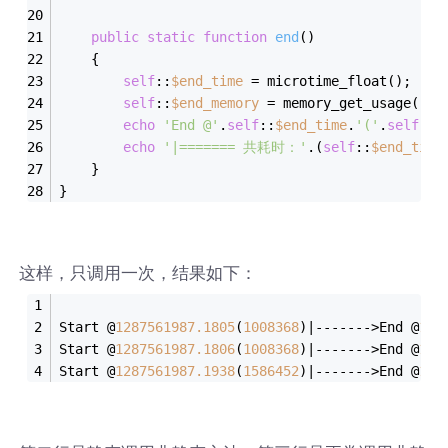
public
static
function
end
(
)
    {
self
::
$end_time
 = microtime_float();
self
::
$end_memory
 = memory_get_usage();
echo
'End @'
.
self
::
$end_time
.
'('
.
self
::
$
echo
'|======= 共耗时：'
.(
self
::
$end_time
    }
}
这样，只调用一次，结果如下：
Start @
1287561987.1805
(
1008368
)|------->End @
128
Start @
1287561987.1806
(
1008368
)|------->End @
128
Start @
1287561987.1938
(
1586452
)|------->End @
128