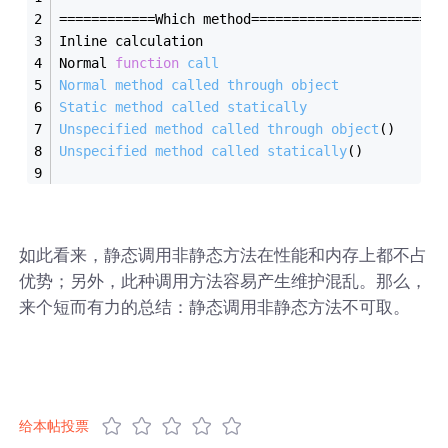
============Which method========================
Inline calculation                             
0
Normal 
function
call
                           0
Normal
method
called
through
object
            0
Static
method
called
statically
                0
Unspecified
method
called
through
object
(
)
     0
Unspecified
method
called
statically
(
)
         0
如此看来，静态调用非静态方法在性能和内存上都不占
优势；另外，此种调用方法容易产生维护混乱。那么，
来个短而有力的总结：静态调用非静态方法不可取。
给本帖投票