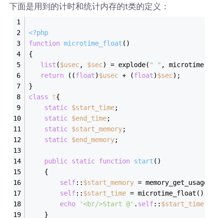
下面是用到的计时和统计内存的t类的定义：
<?php
function
microtime_float
(
)
{
list
(
$usec
, 
$sec
) = explode(
" "
, microtime())
return
 ((
float
)
$usec
 + (
float
)
$sec
);
}
class
t
{
static
$start_time
;
static
$end_time
;
static
$start_memory
;
static
$end_memory
;
public
static
function
start
(
)
    {
self
::
$start_memory
 = memory_get_usage()
self
::
$start_time
 = microtime_float();
echo
'<br/>Start @'
.
self
::
$start_time
.
'(
    }