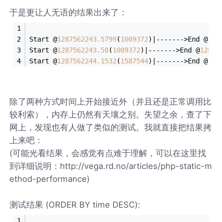
于是更让人无语的结果出来了：
Start @
1287562243.5799
(
1009372
)|------->End @
128
Start @
1287562243.58
(
1009372
)|------->End @
12875
Start @
1287562244.1532
(
1587544
)|------->End @
128
除了两种方式时间上开始接近外（并且还是正常调用比
较利索），内存上仍然有天壤之别。失望之余，查了下
网上，发现也有人做了类似的测试。我就直接把结果拷
上来吧：
(可能光看结果，会感觉有点难于理解，可以在这里找
到详细说明：http://vega.rd.no/articles/php-static-m
ethod-performance)
测试结果 (ORDER BY time DESC):