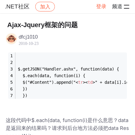
.NET社区
登录
频道
加入
帖子详情
社区
.NET社区
Ajax-Jquery框架的问题
dfcj1010
2010-10-23
$.getJSON("Handler.ashx", function(data) {
  $.each(data, function(i) {
  $("#Content").append("
<
tr
>
<
td
>
" + data[i].id +
  })
  })
这段代码中$.each(data, function(i)是什么意思？data
是返回来的结果吗？请求到后台地方法必须把data Res