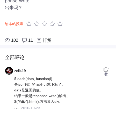
ponse.Write
出来吗？
给本帖投票
102
11
打赏
全部评论
zell419
赞
$.each(data, function(i)
是json数组的循环，i就下标了。
data是返回的值。
结果一般是response.write()输出。
$("#div").html();方法放入div。
2010-10-23