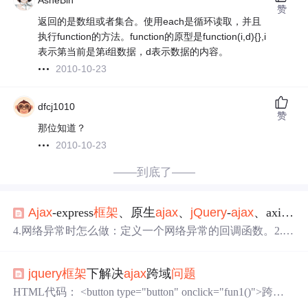
AsheBin
赞
返回的是数组或者集合。使用each是循环读取，并且
执行function的方法。function的原型是function(i,d){},i
表示第当前是第i组数据，d表示数据的内容。
2010-10-23
dfcj1010
赞
那位知道？
2010-10-23
——到底了——
Ajax
-express
框架
、原生
ajax
、
jQuery
-
ajax
、axios-
aj
4.网络异常时怎么做：定义一个网络异常的回调函数。2.解
决ie的缓存机制,在url后使用时间戳。​ (2).在定义一个超时
后怎么做的回调函数。是同源策略的，为了解决跨域
问题
jquery
框架
下解决
ajax
跨域
问题
，有两种方式。​ (2).打开与一个网址之间的连接,使用。​ (4).
指定xhr状态变化事件处理函数。的本质上没有区别主要书
HTML代码： <button type="button" onclick="fun1()">跨域
语法上的差异。​ (1).先定义一个超时的时间。在服务器端
访问</button> <script type="text/javascript" src="http://code.
jq