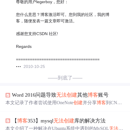
尊敬的用户legerboy，您好：
您什么意思？博客激活即可。您到我的社区，我的博
客，随便发表一篇文章即可激活。
感谢您支持CSDN 社区!
Regards
====================================
2010-10-25
——到底了——
Word 2016问题导致
无法
创建
其他
博客
账号
本文记录了作者尝试使用OneNote
创建
并分享
博客
到CNBlo
g时遇到的问题，具体表现为更新Office补丁后Word2016
无
法
正常
创建
博客
账号。
【
博客
353】mysql
无法
创建
库的解决方法
本文介绍了一种解决在Ubuntu系统中遇到的MySQL
无法
创