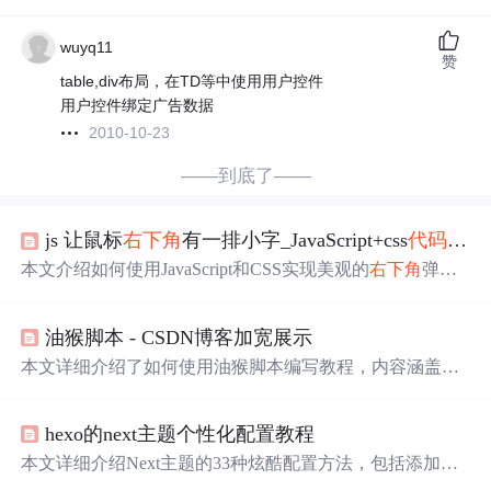
wuyq11
赞
table,div布局，在TD等中使用用户控件
用户控件绑定广告数据
2010-10-23
——到底了——
js 让鼠标
右下角
有一排小字_JavaScript+css
代码
实现
本文介绍如何使用JavaScript和CSS实现美观的
右下角
弹窗
提示功能，包括不同类型的弹窗样式及交互效果。
油猴脚本 - CSDN博客加宽展示
本文详细介绍了如何使用油猴脚本编写教程，内容涵盖去
除博客页面的
广告
、调整布局以优化阅读，以及高级定制
技巧。通过学习，读者将学会如何打造个性化阅读环境。
hexo的next主题个性化配置教程
本文详细介绍Next主题的33种炫酷配置方法，包括添加动
态背景、点击桃心效果等，助您轻松打造个性化博客。