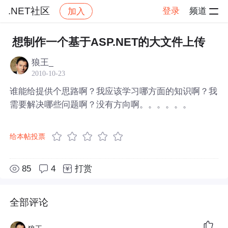
.NET社区
登录
频道
加入
帖子详情
社区
.NET社区
想制作一个基于ASP.NET的大文件上传
狼王_
2010-10-23
谁能给提供个思路啊？我应该学习哪方面的知识啊？我
需要解决哪些问题啊？没有方向啊。。。。。。
给本帖投票
85
4
打赏
全部评论