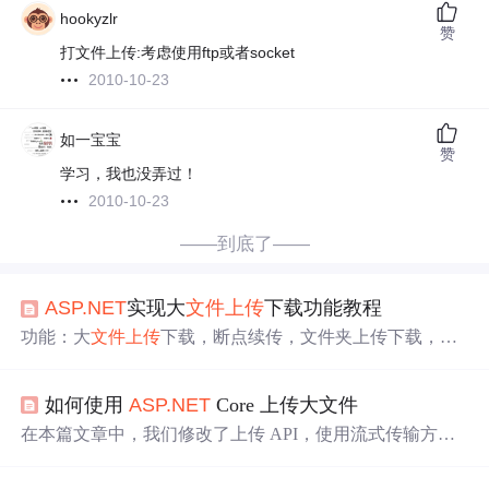
hookyzlr
赞
打文件上传:考虑使用ftp或者socket
2010-10-23
如一宝宝
赞
学习，我也没弄过！
2010-10-23
——到底了——
ASP.NET
实现大
文件上传
下载功能教程
功能：大
文件上传
下载，断点续传，文件夹上传下载，加
密传输，加密存储，云对象存储要求：免费，开源，技术
支持前端：vue2,vue3,react,vue-cli,html,jquery后端：
asp.net
,
如何使用
ASP.NET
Core 上传大文件
vb.net,.net core,.net mvc,.net webform平台：Windows,macOS,
Linux,Ubuntu,RedHat,CentOS,中标麒麟,银河麒麟,统信UOS,
在本篇文章中，我们修改了上传 API，使用流式传输方法
信创国产化。
来处理大容量文件。接下来，我们将演示如何通过 API 端
使用 MultiparReader。需要提一下的是，如果您的文件API