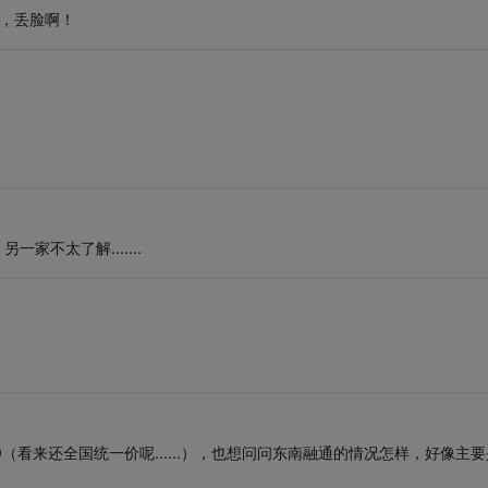
了，丢脸啊！
不太了解.......
0（看来还全国统一价呢......），也想问问东南融通的情况怎样，好像主要