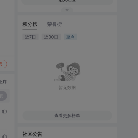
积分榜
荣誉榜
近7日
近30日
至今
复
正序
暂无数据
复
查看更多榜单
社区公告