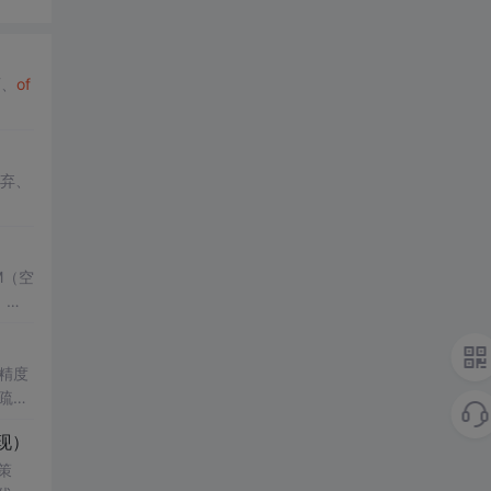
历、
of
弃、
M（空
，结
了控
键技
精度
疏数
真验证
性
现）
科研
影响，
策