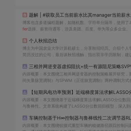
题解 | #获取员工当前薪水比其manager当前薪
博客包含多道编程题解，如随机数、字符串分隔等，使用了Ja
fer
选择、薪资待遇等，涉及美团、百度、华为等众多企业。
个人秋招总结
博主为中国农业大学计算机硕士，分享秋招经历。介绍个人学
简历没过的公司，最后谈秋招感触，指出双非学历限制，建
三相并网逆变器虚拟阻抗+统一有源阻尼策略SVP
内容概要：本文围绕三相并网逆变器的控制策略展开研究，重
间矢量脉宽调制）与SPWM（正弦脉宽调制）两种调制方式在
合统一有源阻尼技术有效抑制LC或LCL滤波器引起的谐振
【短期风电功率预测】近端梯度算法求解LASSO分
制策略的设计、调制算法的实现、动态响应分析及谐波抑制效
术，构建了完整的高性能并网逆变器控制系统仿真体系。; 适合人群：适用于从事电力电子、新能源发电、智能电网及相关领域的研究生、
内容概要：本文围绕基于近端梯度算法求解LASSO分位数
科研人员和工程技术人员，特别是具备三相并网逆变器控制理论基础并熟悉M
与鲁棒性。文章系统构建了LASSO分位数回归模型，深入
①用于高校与科研机构开展并网逆变器稳定性与控制策略的
据与异常值干扰等问题。通过Matlab平台完成了完整的
车辆控制基于H∞控制器与鲁棒线性二次调节器RL
工作；③为企业研发高性能、高可靠性的并网逆变器产品提供先进的控制方案与技术原型支
能，结果表明其相较于传统方法具有更强的稳定性和准确性
k模型文件进行实际操作与仿真验证，重点关注虚拟阻抗参
方向与技术应用案例，突出该方法在新能源预测与智能优化中的广泛适用性与实践价值。; 
内容概要：本文围绕铰接式重型车辆的稳健路径跟踪控制问题