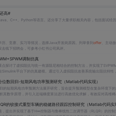
水还高#
va、C++、Python等语言。还分享了大量求职相关内容，包括面试经
历、竞赛、实习等情况，选择Java开发岗原因。列举拿到
offer
、主动放
议去线下招聘会，可参考小红书公司风评。
WM+SPWM调制仿真
点探讨了虚拟阻抗与统一有源阻尼相结合的控制方法，并实现了SVPW
Simulink平台下的仿真建模。通过引入虚拟阻抗改善系统输出阻抗特性
问题，从而提升逆变器在弱电网条件下的并网稳定性与电能质量。研究涵盖
位数回归-短期风电功率预测研究（Matlab代码实现）
果评估，同时拓展涉及正负序分离、中点电位平衡、DPWMA调制等关
回归的短期风电功率预测方法展开研究，旨在提升预测模型在复杂环境下的
ATLAB/Simulink仿真环境的专业人士；; 使用场景及目标：
剖析其数学原理，并引入近端梯度算法进行高效优化求解，有效应对高维稀
深入研究；②支撑学位论文撰写、学术期刊投稿或科研项目申报中的仿
算法实现与仿真实验，利用实际风电数据验证了该方法在不同分位点下的预测
QR的铰接式重型车辆的稳健路径跟踪控制研究（Matlab代码实
持；; 阅读建议：建议读者结合提供的Simulin
。此外，文档还整合了电力系统、机器学习、路径规划等多个领域的相关
数设计与有源阻尼的协同作用机制，深入理解不同调制策略对系统性能的
适合人群：具备扎实的数学基础（如凸优化、统
，提出并实现了基于H∞控制器与鲁棒线性二次调节器（RLQR）的控制