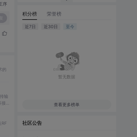
正序
积分榜
荣誉榜
复
近7日
近30日
至今
术的
暂无数据
传输
等接
查看更多榜单
0技术
社区公告
RF