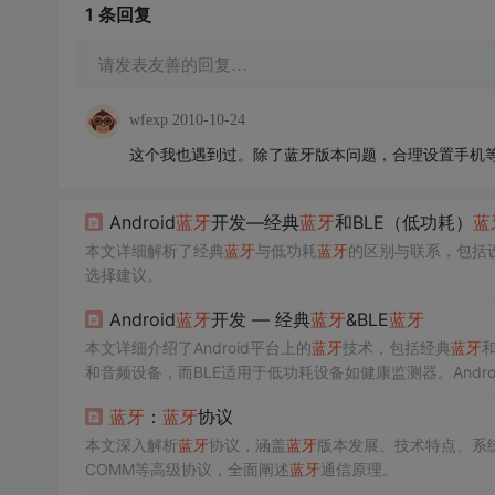
1 条
回复
请发表友善的回复…
wfexp
2010-10-24
这个我也遇到过。除了蓝牙版本问题，合理设置手机
Android
蓝牙
开发—经典
蓝牙
和BLE（低功耗）
蓝
本文详细解析了经典
蓝牙
与低功耗
蓝牙
的区别与联系，包括
选择建议。
Android
蓝牙
开发 — 经典
蓝牙
&BLE
蓝牙
本文详细介绍了Android平台上的
蓝牙
技术，包括经典
蓝牙
和音频设备，而BLE适用于低功耗设备如健康监测器。Android API提供了
口进行
蓝牙
交互。
蓝牙
5.0提升了速度和有效距离。关键词
蓝牙
：
蓝牙
协议
标准。
本文深入解析
蓝牙
协议，涵盖
蓝牙
版本发展、技术特点、系统
COMM等高级协议，全面阐述
蓝牙
通信原理。