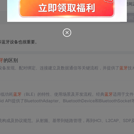
切换为时间
发表回
等蓝牙设备也很重要。
牙
的区别
设备发现、配对绑定、连接建立及数据通信等关键流程，并提供了
蓝牙
技
和低功耗
蓝牙
（BLE）的特性、使用场景及开发流程。经典
蓝牙
适用于文件
BluetoothAdapter、BluetoothDevice和BluetoothSocket
包括
蓝牙
协议、
蓝牙
开发、A2DP、BLE服务与特征、
蓝牙
安全性及
蓝牙
5.
构成及协议规范。从射频、基带到链路管理，再到HCI、L2CAP、SDP及