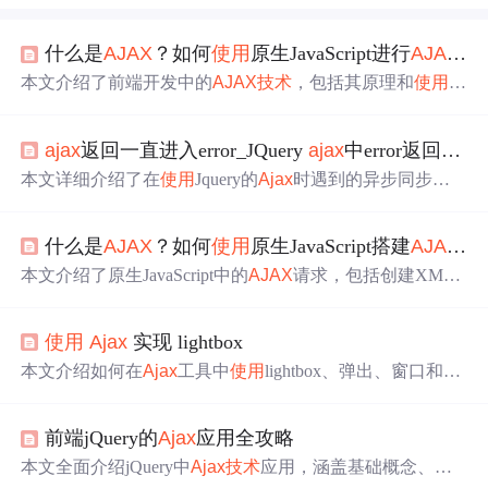
什么是
AJAX
？如何
使用
原生JavaScript进行
AJAX
请
本文介绍了前端开发中的
AJAX
技术
，包括其原理和
使用
原
生JavaScript进行
AJAX
请求的示例。同时，强调了通过问
答和项目实战学习前端基础知识和最佳实践的重要性，适
ajax
返回一直进入error_JQuery
ajax
中error返回错误及一直返回error的
合初学者和进阶者提升技能。
本文详细介绍了在
使用
Jquery的
Ajax
时遇到的异步同步设
置问题，以及如何处理
Ajax
请求返回的error。通过设置`asy
nc:false`确保一个
Ajax
请求完成后才执行下一个。同时，分
什么是
AJAX
？如何
使用
原生JavaScript搭建
AJAX
请
析了导致
Ajax
error的原因，例如action中get方法引起的状
态码500错误，并给出了相应的解决方案。提醒开发者注意
本文介绍了原生JavaScript中的
AJAX
请求，包括创建XML
数据传递的正确性以及对错误状态的排查。
HttpRequest对象、配置请求、设置回调函数和发送请求。
适合前端初学者和进阶者了解异步数据加载
技术
。同时提
使用
Ajax
实现 lightbox
到了作者的其他
技术
专栏，如前端小游戏、Vue3教程和Ty
peScript入门，为持续学习者提供资源。
本文介绍如何在
Ajax
工具中
使用
lightbox、弹出、窗口和渐
变消息等新
技术
，为内容增色并吸引用户的注意力。通过
结合PHP、动态HTML和异步的
Ajax
，实现创新的交互和
前端jQuery的
Ajax
应用全攻略
提示方式。
本文全面介绍jQuery中
Ajax
技术
应用，涵盖基础概念、核