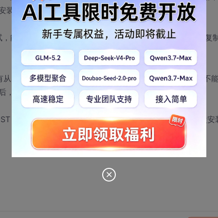
安装。
试了试，能选择分区，能复制文件，可安装盘太慢，驱动又不齐，复
启动,找不到first boot ,second boot 这样的选项，不
boot项里才是从hard启动。
OST ，完了后，不是不启动吗？关机，交换数据线，就从硬盘安
。