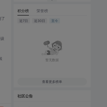
积分榜
荣誉榜
制了
近7日
近30日
至今
能设
装
暂无数据
查看更多榜单
社区公告