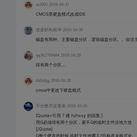
sz2005
2010-10-31
CMOS里硬盘模式改成IDE
皮皮虾向前冲
2010-10-30
磁盘有两种。主要磁盘分区，逻辑磁盘分区。。你没
qq362768484
2010-10-28
得有两个分区...
dalizhjg
2010-10-28
cmos中更改下硬盘模式
千分散尽还复来
2010-10-26
[Quote=引用 7 楼 hzhxxy 的回复:]
用G必须得有两个分区，要不G的临时文件没地方放
[/Quote]
G整个硬盘的时候,临时文件放哪儿?目标盘未格式化.