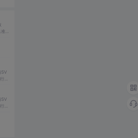
数
出准确
常方
SV
行np
项目
SV
行np
项目