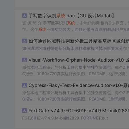
手写数字识别
系统
.doc【GUI设计Matlab】
资 源 简 介 手写数字识别
系统
，非常好的啊!带有GUI界面，使
字。这个
系统
不仅功能强大，而且还带有直观的图形用户界面
的识别结果。这个
系统
可以在各种场景中使用，无论是学校
如何通过区域科技创新分析工具精准掌握区域创新要
便和实用的工具，你一定会喜欢它的！
如何通过区域科技创新分析工具精准掌握区域创新要素分布
Visual-Workflow-Orphan-Node-Auditor-v1
原创本地工程审计与分析工具合集中的独立资源包。每个ZIP
G报告、1080×720真实运行效果图、README、运行说明、功
m test验证算法，执行npm run report生成报告，也
Cypress-Flaky-Test-Evidence-Auditor-v1
源码、Logo、官方截图、论文、生产日志或其他受限素材
原创本地工程审计与分析工具合集中的独立资源包。每个ZIP
G报告、1080×720真实运行效果图、README、运行说明、功
m test验证算法，执行npm run report生成报告，也
FortiGate-v7.4.9-FGT-601E-v7.4.9.M-build28
源码、Logo、官方截图、论文、生产日志或其他受限素材
FGT_601E-v7.4.9.M-build2829-FORTINET.out