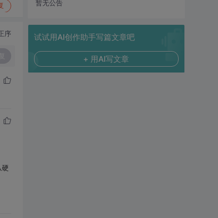
暂无公告
复
正序
试试用AI创作助手写篇文章吧
复
+ 用AI写文章
从硬