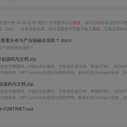
用方便! 详 情 说 明 用这个手写数字识别
系统
，你可以轻松地识别手写
（GUI），非常容易使用。你只需要将手写数字输入
系统
，它将立即给
、工作还是日常生活，都能为你提供快速和准确的识别服务。它是一个非
素分布与产业链融合现状？.docx
与产业链融合现状？
.0-原创源码与文档.zip
包含完整源码、3项自动化测试、可复现合成示例、离线HTML、JSON与
能清单、MIT License及原创与授权声明。解压后进入project目录，执
可通过本地静态服务器打开网页。运行
时
零第三方依赖，不包含热点产品或开源
.0-原创源码与文档.zip
。适合前端开发、AI应用工程、测试审计和课程实践。
包含完整源码、3项自动化测试、可复现合成示例、离线HTML、JSON与
能清单、MIT License及原创与授权声明。解压后进入project目录，执
可通过本地静态服务器打开网页。运行
时
零第三方依赖，不包含热点产品或开源
29-FORTINET.out
。适合前端开发、AI应用工程、测试审计和课程实践。