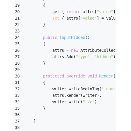
        {
            get { 
return
 attrs[
"value"
]; }
set
 { attrs[
"value"
] = value; }
        }
public
InputHidden
()
        {
            attrs = 
new
 AttributeCollection(b
            attrs.Add(
"type"
, 
"hidden"
);
        }
protected
override
void
Render
(HtmlTe
        {
            writer.WriteBeginTag(
"input"
);
            attrs.Render(writer);
            writer.Write(
" />"
);
        }
    }