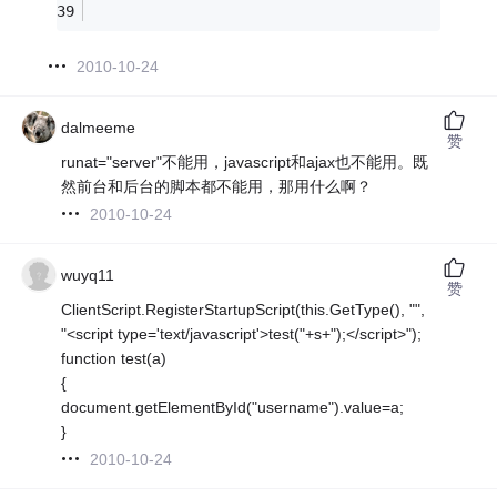
2010-10-24
dalmeeme
赞
runat="server"不能用，javascript和ajax也不能用。既
然前台和后台的脚本都不能用，那用什么啊？
2010-10-24
wuyq11
赞
ClientScript.RegisterStartupScript(this.GetType(), "",
"<script type='text/javascript'>test("+s+");</script>");
function test(a)
{
document.getElementById("username").value=a;
}
2010-10-24