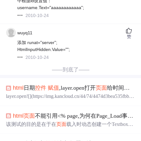
中根据id设置值：
username.Text="aaaaaaaaaaaa";
2010-10-24
wuyq11
赞
添加 runat="server";
HtmlInputHidden.Value="";
2010-10-24
——到底了——
html
日期
控件
赋值
,layer.open打开
页面
给时间
控件
layer.open![](https://img.kancloud.cn/44/74/4474d3bea535fbb8a
20515065099d9bd_458x449.png)content内容![](https://img.kan
cloud.cn/ca/23/ca23fd3abef28a793597ec45f14d3063_1117x52
html
页面
不能引用<% page,为何在Page_Load事件中动态添加
5.png)解决方法```~~~layer.open({...
该测试的目的是在于在
页面
载入时动态创建一个Textbox空
间并将当前最新的时间
赋值
给它的Text属性并显示在
页面
上，然后通过单击
页面
上的Button
控件
引起
页面
回发，使