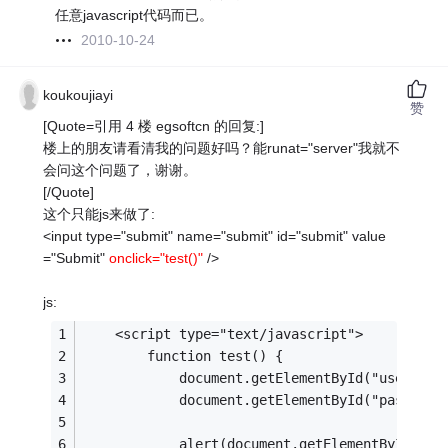
任意javascript代码而已。
2010-10-24
koukoujiayi
赞
[Quote=引用 4 楼 egsoftcn 的回复:]
楼上的朋友请看清我的问题好吗？能runat="server"我就不
会问这个问题了，谢谢。
[/Quote]
这个只能js来做了:
<input type="submit" name="submit" id="submit" value
="Submit"
onclick="test()"
/>
js:
    <script type="text/javascript">
        function test() {
            document.getElementById("username
            document.getElementById("password
            alert(document.getElementById("us