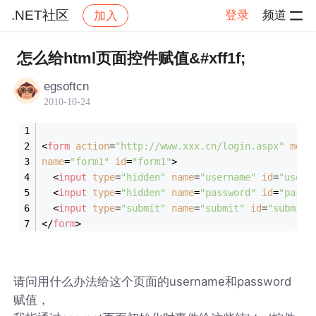
.NET社区
登录
频道
加入
帖子详情
社区
.NET社区
怎么给html页面控件赋值&#xff1f;
egsoftcn
2010-10-24
<
form
action
=
"http://www.xxx.cn/login.aspx"
meth
name
=
"form1"
id
=
"form1"
>
<
input
type
=
"hidden"
name
=
"username"
id
=
"usern
<
input
type
=
"hidden"
name
=
"password"
id
=
"passw
<
input
type
=
"submit"
name
=
"submit"
id
=
"submit"
</
form
>
请问用什么办法给这个页面的username和password
赋值，