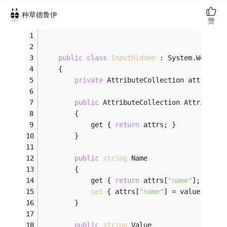
种草德鲁伊
赞
public
class
InputHidden
 :
 System.Web.UI.
    {
private
 AttributeCollection attrs;
public
 AttributeCollection Attributes
        {
            get { 
return
 attrs; }
        }
public
string
 Name
        {
            get { 
return
 attrs[
"name"
]; }
set
 { attrs[
"name"
] = value; }
        }
public
string
 Value 