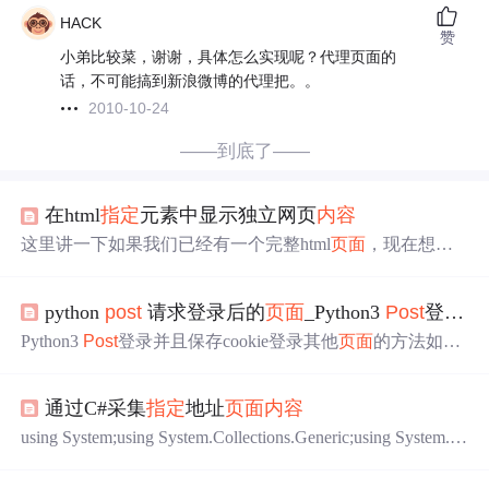
HACK
赞
小弟比较菜，谢谢，具体怎么实现呢？代理页面的
话，不可能搞到新浪微博的代理把。。
2010-10-24
——到底了——
在html
指定
元素中显示独立网页
内容
这里讲一下如果我们已经有一个完整html
页面
，现在想要
在某个元素内显示另外一个独立的
页面
应该怎么
实现
。首
先写第一个
页面
:&lt;!DOCTYPE html&gt; &lt;html lang="e
python
post
请求登录后的
页面
_Python3
Post
登录并且保存cookie登录其他
n"&gt; &lt;head&gt; &lt;meta charset="utf-8" /&gt; &lt;title&gt;t
est&lt;/title&gt;
Python3
Post
登录并且保存cookie登录其他
页面
的方法如下
所示：import urllib.requestimport sysimport http.cookiejarimpor
t urllib.parsefrom bs4 import BeautifulSoupimport codecsimport
通过C#采集
指定
地址
页面
内容
re#登录
页面
url = "http://www.abc.com/login.asp...
using System;using System.Collections.Generic;using System.Te
xt;using System.Net;using System.Text.RegularExpressions;usin
g System.IO; public class DownData { public DownData() { }