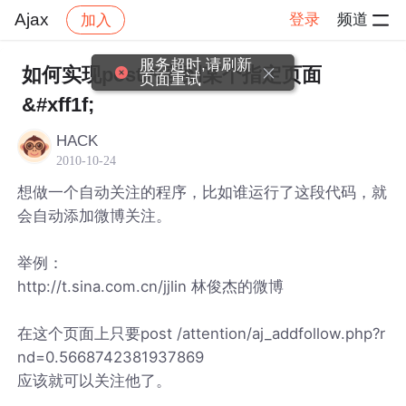
Ajax
登录
频道
加入
帖子详情
社区
Ajax
服务超时,请刷新
如何实现post内容到某个指定页面
页面重试
&#xff1f;
HACK
2010-10-24
想做一个自动关注的程序，比如谁运行了这段代码，就
会自动添加微博关注。
举例：
http://t.sina.com.cn/jjlin 林俊杰的微博
在这个页面上只要post /attention/aj_addfollow.php?r
nd=0.5668742381937869
应该就可以关注他了。