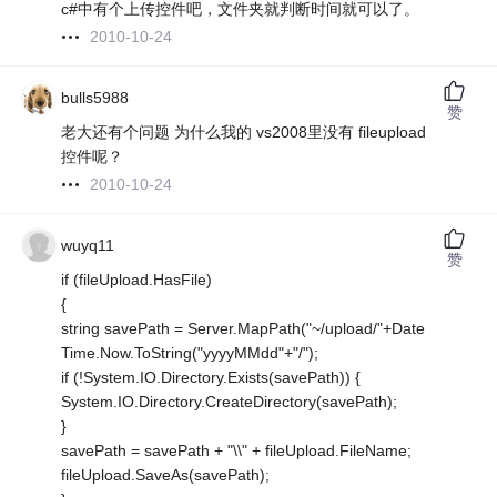
c#中有个上传控件吧，文件夹就判断时间就可以了。
2010-10-24
bulls5988
赞
老大还有个问题 为什么我的 vs2008里没有 fileupload
控件呢？
2010-10-24
wuyq11
赞
if (fileUpload.HasFile)
{
string savePath = Server.MapPath("~/upload/"+Date
Time.Now.ToString("yyyyMMdd"+"/");
if (!System.IO.Directory.Exists(savePath)) {
System.IO.Directory.CreateDirectory(savePath);
}
savePath = savePath + "\\" + fileUpload.FileName;
fileUpload.SaveAs(savePath);