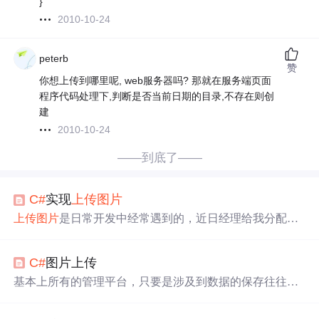
}
2010-10-24
peterb
赞
你想上传到哪里呢, web服务器吗? 那就在服务端页面
程序代码处理下,判断是否当前日期的目录,不存在则创
建
2010-10-24
——到底了——
C#
实现
上传图片
上传图片
是日常开发中经常遇到的，近日经理给我分配了
一个任务，就是实现图片的上传。其实之前也做过上传的
功能，当时没有具体的实现，仅仅做了一部分了解。不
C#
图片上传
过，这样最起码已经给自己增加了一份信心，至少不会不
知所措了。下面就来说一下关于
上传图片
实现的内容。
基本上所有的管理平台，只要是涉及到数据的保存往往都
幸运的是，公司已经有模块实现了该功能，我呢也只需搬
有图片的上传。比如说，要记录一个商品需要存放商品的
搬砖就行了。但是搬完砖之后，可不能仅仅如此而已。查
图片，方便查看；保存一个用户的信息需要存放用户的头