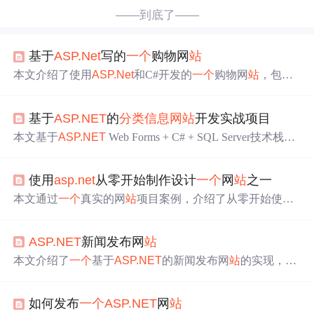
——到底了——
基于
ASP.Net
写的
一个
购物网
站
本文介绍了使用
ASP.Net
和C#开发的
一个
购物网
站
，包括
首页布局、注册与登录
功能
、商品展示、购物车和订单处
理。网
站
前端采用HTML+CSS，后端利用C#和MySQL数
基于
ASP.NET
的
分类
信息网
站
开发实战项目
据库。详细讲解了各个页面的实现，如注册、登录、商品
分页显示、购物车操作等，并提供了源代码和数据库表结
本文基于
ASP.NET
Web Forms + C# + SQL Server技术栈，
构。
详细阐述构建企业级
分类
信息网
站
的全流程，涵盖数据模
型设计（含领域驱动建模、E-R图、范式化与反范式优
使用
asp.net
从零开始制作设计
一个
网
站
之一
化）、SQL Server物理实现（表结构、索引、存储过
程）、前端架构（母版页、用户控件、Bootstrap与jQuery集
本文通过
一个
真实的网
站
项目案例，介绍了从零开始使用
成）、用户认证与安全机制（Forms身份验证、RBAC、X
ASP.NET
进行网
站
开发的全过程，包括申请域名、购买空
SS/SQL注入防护）、Web Forms事件生命周期与ViewState
间、设计与切图等步骤，并逐步实现网
站
的各项
功能
。
管理、
分类
树形结构递归实现、多条件搜索及SEO优化等
ASP.NET
新闻发布网
站
关键技术点。
本文介绍了
一个
基于
ASP.NET
的新闻发布网
站
的实现，涵
盖了浏览者、注册用户和管理员的不同
功能
，如新闻浏
览、评论、管理等。涉及知识点包括数据库设计、ADO.N
如何发布
一个
ASP.NET
网
站
ET、服务器控件和数据验证等，旨在提供
一个
完整的新闻