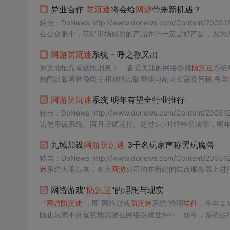
异业合作
防沉迷
将会给
网游
带来新机遇？
转自：DoNews http://www.donews.com/Content/20
在公众眼中，获得市场成功的产品并不一定是好产品，因为
巨头们自身，底气也没那么足。陈天桥近来就不时提醒他的
网游
防沉迷
系统 - 呼之欲又出
原文地址先看这段消息： 备受关注的网络游戏
防沉迷
系统
新闻出版署音像电子和网络出版管理司副司长宼晓伟称,去年
施方案也已经提交有关部门,获批后最快将在月内开始运行. 
网游
防沉迷
系统 明年有望全行业推行
转自：DoNews http://www.donews.com/Content/20051
诺使用该系统。两月后试运行。超过5小时经验值清零，明
总署宣布出台《网络游戏
防沉迷
系统》，要求企业为网络游
九城加设
网游
防沉迷
3千名玩家声称罢玩魔兽
转自：DoNews http://www.donews.com/Content/20051
迷
系统大限以来，各大
网游
公司均在新建的试点服务器上进
态度来看
防沉迷
系统，但当本周二，“第九城市”将《魔兽世界
网络游戏"
防沉迷
"的理想与现实
“
网游
防沉迷
”，即“网络游戏
防沉迷
系统”管理
软件
，今年１
防止玩家不分昼夜地沉浸在网络游戏世界中。如今，系统运
非一时之功。业内人士指出，在对不健康的网络游戏加以监