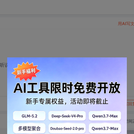
用AI写
，听说需要很高深的编程知识。。。
转发到动态
举报
写回
切换为时间