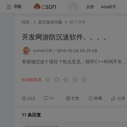
全部
Ada助手
导航
社区
其它技术问题
帖子详情
开发网游防沉迷软件。。。。
2010-10-24 05:25:08
joyhub2140
有谁做过这个项目？给点意见，我学C++时间不长
给本帖投票
233
11
打赏
分享
收藏
11 条
回复