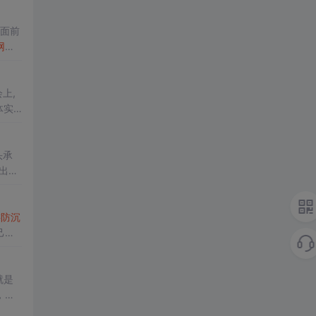
公众面前
网游
上,
体实
7家
头承
出版
游
防沉
己的
就是
，绝
品，净