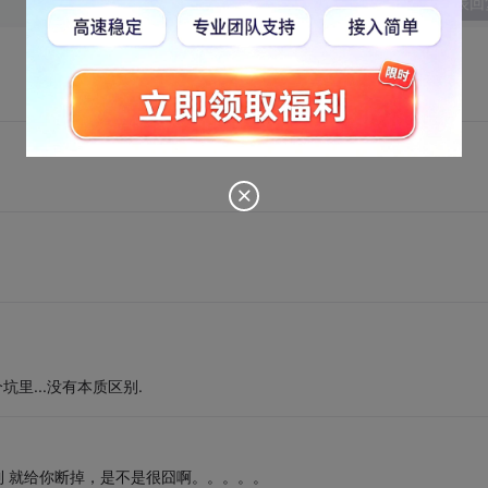
发表回
里...没有本质区别.
到 就给你断掉，是不是很囧啊。。。。。