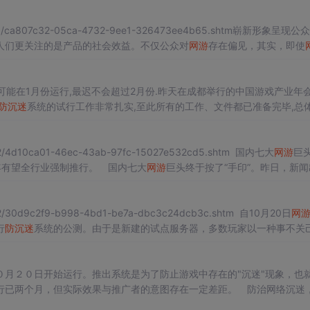
0511/ca807c32-05ca-4732-9ee1-326473ee4b65.shtm崭新形象呈现
人们更关注的是产品的社会效益。不仅公众对
网游
存在偏见，其实，即使
新知旧识，声称他是“盛大互动娱乐
可能在1月份运行,最迟不会超过2月份.昨天在成都举行的中国游戏产业年会
防沉迷
系统的试行工作非常扎实,至此所有的工作、文件都已准备完毕,总
从2005年10月,陆续有新浪、搜狐、盛大、光通、金山、网易、九城等
2/4d10ca01-46ec-43ab-97fc-15027e532cd5.shtm 国内七大
网游
巨
年有望全行业强制推行。 国内七大
网游
巨头终于按了“手印”。昨日，新闻
戏安装该系
2/30d9c2f9-b998-4bd1-be7a-dbc3c24dcb3c.shtm 自10月20日
网
行
防沉迷
系统的公测。由于是新建的试点服务器，多数玩家以一种事不关
》3区中的“灵
０月２０日开始运行。推出系统是为了防止游戏中存在的"沉迷"现象，也
行已两个月，但实际效果与推广者的意图存在一定差距。 防治网络沉迷
管、规范的同时；应“积极创作、
开发
和推荐”适合未成年人的网络游戏产