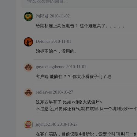
请发表友善的回复…
狗郎君
2010-11-02
给鼠标连上高压电击？ 这个难度高了。。。。。
Defonds
2010-11-01
治标不治本，没用的。
guyuxiangtheone
2010-11-01
客户端 能防住？？ 你太小看孩子们了吧
redleaves
2010-10-27
这东西早有了.比如<植物大战僵尸>
不过总之,只要你还有气,就在坑里.从一个坑到另外一个坑
joyhub2140
2010-10-27
在客户端防，目前仅限4楼所说，设定个时间 时间一