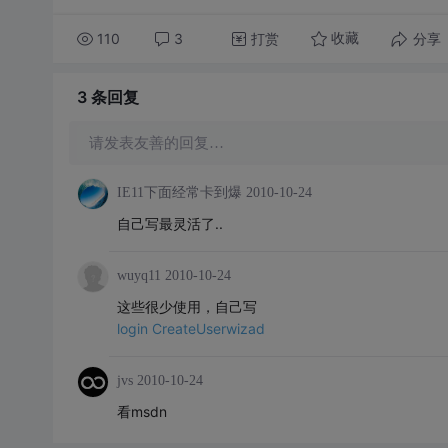
110
3
打赏
分享
收藏
3 条
回复
请发表友善的回复…
IE11下面经常卡到爆
2010-10-24
自己写最灵活了..
wuyq11
2010-10-24
这些很少使用，自己写
login CreateUserwizad
jvs
2010-10-24
看msdn