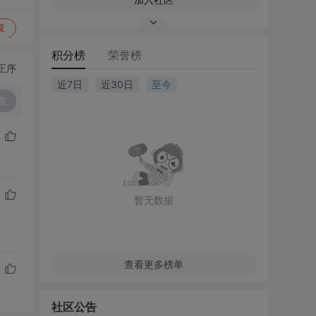
复
积分榜
荣誉榜
正序
近7日
近30日
至今
复
暂无数据
查看更多榜单
社区公告