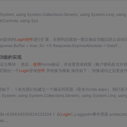
ystem; using System.Collections.Generic; using System.Linq; using
Controls; using Sys
t World 的blog 对asp.net提供的
Login
控件
进行扩展，在密码后面加一图文验证功能以防止自动
Buffer = true ;%> <% Response.ExpiresAbsolute = DateT...
功能的实现
首先，找到UI层Web.config文件，将项目默认的Windows验证注释掉： 然后，
使用
Forms验证，并设置登录权限（账户密码及允许
，在前台页面拉一个
Login
登录
控件
并转换为模板 操作如下： 转换成功之后更改代码如
下： <table cellpadding="1" cellspacing="0" style="border-collapse: collapse;"> <
px） 我们进入到
rue&t=635634505624233224 1. 在
Login
1_LoggedIn事件里面 protected voi
Args e) { { if (Roles....