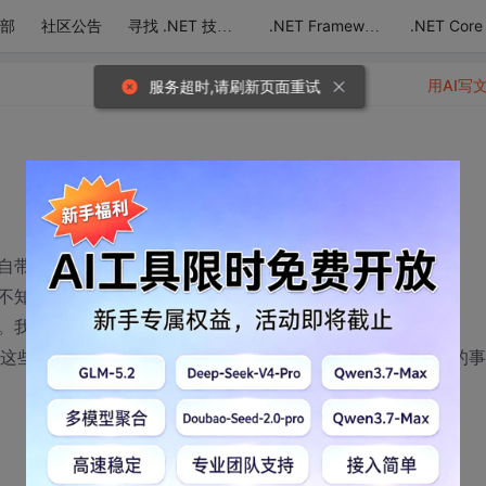
部
社区公告
.NET Core
寻找 .NET 技术达人
.NET Framework
用AI写
服务超时,请刷新页面重试
带的Login控件还是自己写个。
不知道该怎么使用。。。。
。我想请教，我该怎么使用
hangpassword这些控件？这些控件是否还需要自己写事件？比如登录按钮的事