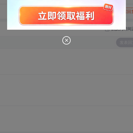
转发到动态
举报
写回
切换为时间
发表回