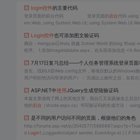
login
控件
的主要代码
登录页面的前台代码 登录页面的
后台
代码 using S
em.Web; using System.Web.UI; using System.Web.UI.Web
Login
控件
也可添加图文验证码
摘自：mengyao||Andy 路鑫 Dotne
程序。 1.添加imageValidate.aspx，在头部添加信息 <% Response.
7月17日复习总结——个人任务管理系统登录页面
用户和拒绝访问登录的用户）： 完成以上操作之后
ASP.NET中
使用
JQuery生成登陆验证码
本篇文章借阅了网上的其他文章，我自己又实践修改之后总结如下： 1.首先我们先建立一个验证码页面（取名Vcode.as
他的
后台
（Vcode.aspx.cs）书写验证码的生成方法： using System; using System.Collections.Generic; using System.Linq; using Sys
tem.Web; using Syst...
是不同的用户访问不同的页面，根据他们的角色
http://forums.asp.net/p/2042577/5886687.aspx?p=T
d
Login
1_LoggedIn(object sender, Event