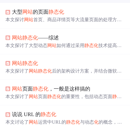
大型
网站
的页面
静态
化
本文探讨
网站
首页、商品详情页等大流量页面的处理方
案。介绍了网页
静态
HTML
化
、伪
静态
化
、布局样式模板
化
三种方案，分析了各方案的核心思想、优缺点。其中方
网站
静态
化
——综述
案三较完整，能承受亿级流量但系统复杂；对实时性和布
局调整要求不高时，可考虑方案二。
本文探讨了大型动态
网站
如何通过采用
静态
化
技术提高并
发访问能力，包括利用缓存、CDN、资源压缩及减少HTT
P请求等方式优
化
网站
性能，并介绍了动静分离、ESI技术
网站
静态
化
及JavaScript MVC架构在现代Web开发中的应用。
本文探讨了
网站
静态
化
后的架构设计方案，并结合微软技
术在
网站
架构设计中的运用，详细介绍了
静态
化
的设计原
则、步骤及注意事项。通过分析一个实际项目案例，展示
网站
页面
静态
化
，一般是这样搞的
了如何在考虑读写比、页面内容适合性、生成方式、动态
加载信息等方面，实现
网站
的高效
静态
化
，同时应对挑战
本文探讨了
网站
页面
静态
化
的重要性，包括动态页面
静态
性的设计需求，如复杂的页面生成触发条件、频繁的交互
化
、数据库优
化
、负载均衡、缓存使用和CDN加速等优
化
内容更新等。
策略。
静态
化
有助于提高访问速度、搜索引擎收录和
网站
说说 URL 的
静态
化
安全性。介绍了PHP
静态
化
的方法，如利用PHP模板、缓
存和URL重写实现伪
静态
，以及file_put_contents、ob缓存
本文讨论了
网站
运营中URL的
静态
化
与动态
化
的概念，强
机制等生成
静态
HTML页面的实例。
调了两者在技术上的区别，以及
静态
化
（包括伪
静态
化
）