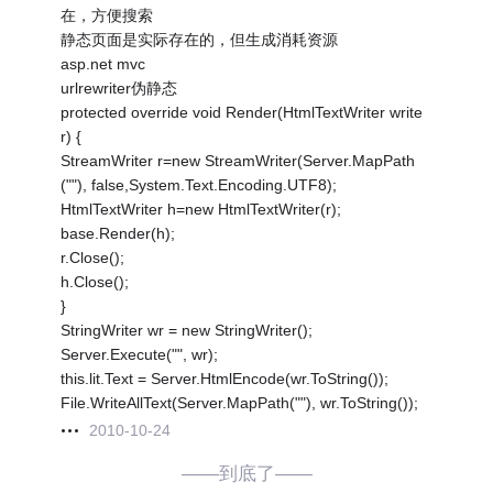
在，方便搜索
静态页面是实际存在的，但生成消耗资源
asp.net mvc
urlrewriter伪静态
protected override void Render(HtmlTextWriter write
r) {
StreamWriter r=new StreamWriter(Server.MapPath
(""), false,System.Text.Encoding.UTF8);
HtmlTextWriter h=new HtmlTextWriter(r);
base.Render(h);
r.Close();
h.Close();
}
StringWriter wr = new StringWriter();
Server.Execute("", wr);
this.lit.Text = Server.HtmlEncode(wr.ToString());
File.WriteAllText(Server.MapPath(""), wr.ToString());
2010-10-24
——到底了——