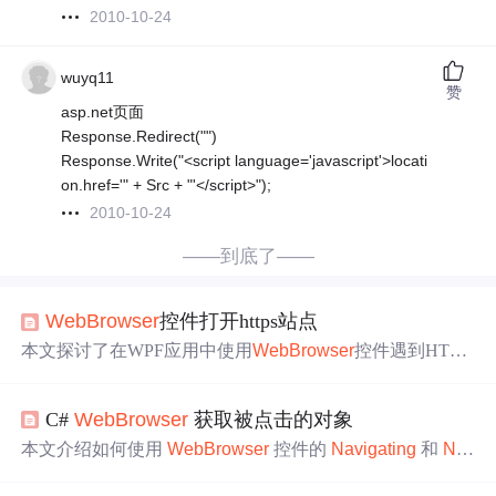
2010-10-24
wuyq11
赞
asp.net页面
Response.Redirect("")
Response.Write("<script language='javascript'>locati
on.href='" + Src + "'</script>");
2010-10-24
——到底了——
Web
Browser
控件打开https站点
本文探讨了在WPF应用中使用
Web
Browser
控件遇到HTTP
S证书问题时的多种解决策略，包括调整ServicePointManag
er设置、使用WinForm
Web
Browser
自动点击确认、以及通
C#
Web
Browser
获取被点击的对象
过
Navigat
ing
事件
重定向URI等方法。
本文介绍如何使用
Web
Browser
控件的
Navigat
ing
和
Na
vigat
ed
事件
来获取导航信息。通过示例代码展示了如何在
导航前后获取当前激活元素的文本内容，并进行适当的过