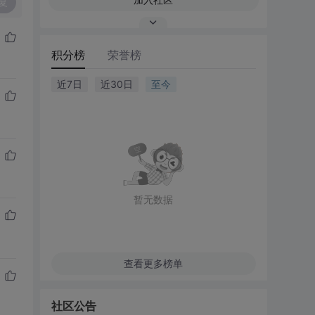
复
积分榜
荣誉榜
近7日
近30日
至今
暂无数据
查看更多榜单
社区公告