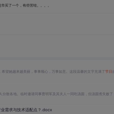
超市买了一个，有些苦哇。。。。
，希望她越来越美丽，事事顺心，万事如意。这段温馨的文字充满了
节日
人分散各地。临时邀请同事曹明军及其夫人一同吃汤圆，但汤圆煮失败了
需求与技术适配点？.docx