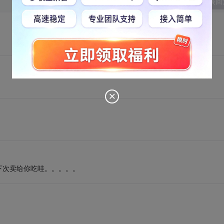
发表回
下次卖给你吃哇。。。。。