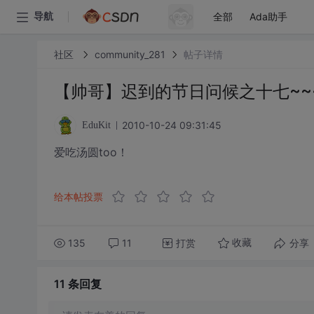
全部
Ada助手
导航
社区
community_281
帖子详情
【帅哥】迟到的节日问候之十七~~~
2010-10-24 09:31:45
EduKit
爱吃汤圆too！
给本帖投票
135
11
打赏
分享
收藏
11 条
回复