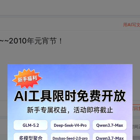
用AI写
~2010年元宵节！
转发到动态
举报
写回
切换为时间