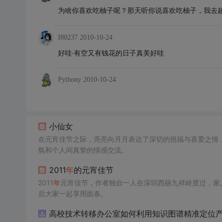
为啥你喜欢吃柚子呢？那天听你说喜欢吃柚子，我去
I80237
2010-10-24
好哇·有空又有钱花的日子真美好哇
Pythony
2010-10-24
小仙女
在元宵佳节之际，亮亮向月月表达了深切的祝福与喜爱之情
氛和个人间真挚的情感交流。
2011
年
的元宵佳节
2011
年
元宵佳节，作者独自一人在深圳西丽九祥岭度过，家
后大家一起享用面条。
高校技术转移办公室如何利用知识图谱精准定位产业