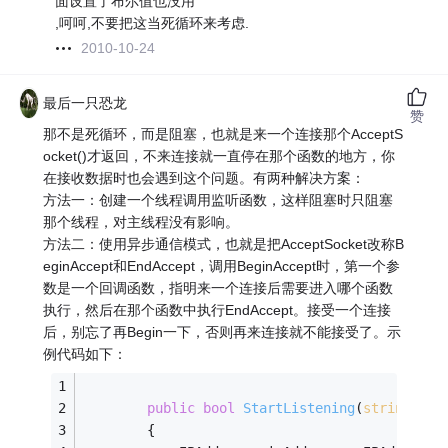
面设置了布尔值也没用
,呵呵,不要把这当死循环来考虑.
2010-10-24
最后一只恐龙
赞
那不是死循环，而是阻塞，也就是来一个连接那个AcceptS
ocket()才返回，不来连接就一直停在那个函数的地方，你
在接收数据时也会遇到这个问题。有两种解决方案：
方法一：创建一个线程调用监听函数，这样阻塞时只阻塞
那个线程，对主线程没有影响。
方法二：使用异步通信模式，也就是把AcceptSocket改称B
eginAccept和EndAccept，调用BeginAccept时，第一个参
数是一个回调函数，指明来一个连接后需要进入哪个函数
执行，然后在那个函数中执行EndAccept。接受一个连接
后，别忘了再Begin一下，否则再来连接就不能接受了。示
例代码如下：
public
bool
StartListening
(
string
 str
        {