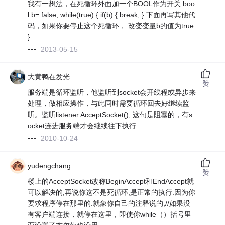
我有一想法，在死循环外面加一个BOOL作为开关 boo
l b= false; while(true) { if(b) { break; } 下面再写其他代
码，如果你要停止这个死循环， 改变变量b的值为true
}
2013-05-15
大黄鸭在发光
赞
服务端是循环监听，他监听到socket会开线程或异步来
处理，做相应操作，与此同时需要循环回去好继续监
听。监听listener.AcceptSocket(); 这句是阻塞的，有s
ocket连进服务端才会继续往下执行
2010-10-24
yudengchang
赞
楼上的AcceptSocket改称BeginAccept和EndAccept就
可以解决的,再说你这不是死循环,是正常的执行.因为你
要求程序停在那里的.就象你自己的注释说的,//如果没
有客户端连接，就停在这里，即使你while（）括号里