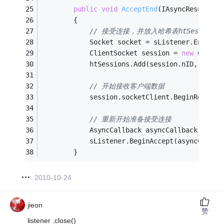
public
void
AcceptEnd
(IAsyncResult pI
        {
// 接受连接，并放入哈希表htSessions
            Socket socket = sListener.EndAcce
            ClientSocket session = 
new
 Client
            htSessions.Add(session.nID, sessi
// 开始接收客户端数据
            session.socketClient.BeginReceive
// 重新开始准备接受连接
            AsyncCallback asyncCallback = 
new
            sListener.BeginAccept(asyncCallba
        }
2010-10-24
jieon
赞
listener .close()