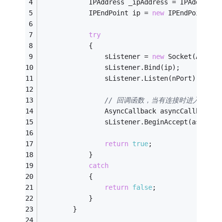
            IPAddress _ipAddress = IPAddress.
            IPEndPoint ip = 
new
 IPEndPoint(_i
try
            {
                sListener = 
new
 Socket(Addres
                sListener.Bind(ip);
                sListener.Listen(nPort);
// 回调函数，当有连接时进入Accep
                AsyncCallback asyncCallback =
                sListener.BeginAccept(asyncCa
return
true
;
            }
catch
            {
return
false
;
            }
        }