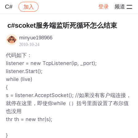
C#
登录
频道
加入
帖子详情
社区
C#
c#scoket服务端监听死循环怎么结束
minyue198966
2010-10-24
代码如下：
listener = new TcpListener(ip, _port);
listener.Start();
while (live)
{
s = listener.AcceptSocket(); //如果没有客户端连接，
就停在这里，即使你while（）括号里面设置了布尔值
也没用
thr th = new thr(s);
}