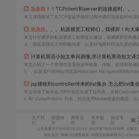
急
急
急
！！TCPclient和server的连接超时。。。
本文详细阐述了在TCP套接字编程过程中遇到连接超时错误
急
急
急
。。。机器视觉工程师们，我裸辞！向大
本文针对裸辞的机器视觉工程师提出建议，强调裸辞后的规
人、朋友及现任主管积极沟通，以更好地面对职业生涯的挑
计算机英语小短文单词易懂,求计算机英语短文译
本文介绍了一个管理信息系统如何收集、传输、处理和存储组
I），以及流行的Web浏览器Netscape Navigator和Micros
问的真正客户端/服务器数据库系统。文章进一步解释了高
jsp接收到controller传来的list集合 怎么
本文讲述了如何在JSP中动态生成下拉列表，并将Controller传递
o`和`CompPrizeVo`列表，然后使用Model传递到视图。
下拉列表，以便用户可以选择并设置相关人数。
关于我
招贤纳
商务合
寻求报
协议专
们
士
作
道
区
公安备案号11010502030143
京ICP备19004658号
京网文〔
家长监护
网络110报警服务
中国互联网举报中心
Chro