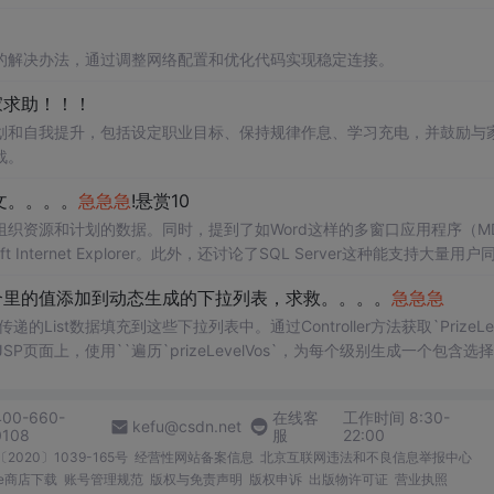
的解决办法，通过调整网络配置和优化代码实现稳定连接。
家求助！！！
划和自我提升，包括设定职业目标、保持规律作息、学习充电，并鼓励与
战。
文。。。。
急
急
急
!悬赏10
织资源和计划的数据。同时，提到了如Word这样的多窗口应用程序（M
oft Internet Explorer。此外，还讨论了SQL Server这种能支持大量用
级编程语言如何通过编译器转化为机器语言，以便计算机处理器理解和执行
把list集合里的值添加到动态生成的下拉列表，求救。。。。
急
急
急
的List数据填充到这些下拉列表中。通过Controller方法获取`PrizeLev
在JSP页面上，使用`
`遍历`prizeLevelVos`，为每个级别生成一个包含选
400-660-
在线客
工作时间 8:30-
kefu@csdn.net
0108
服
22:00
2020〕1039-165号
经营性网站备案信息
北京互联网违法和不良信息举报中心
me商店下载
账号管理规范
版权与免责声明
版权申诉
出版物许可证
营业执照