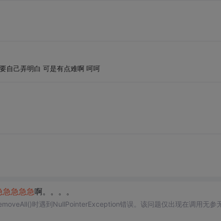
要自己弄明白 可是有点难啊 呵呵
急
急
急
急
急
啊。。。。
veAll()时遇到NullPointerException错误。该问题仅出现在调用无参