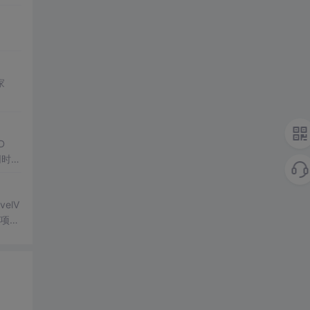
家
D
户同时访
。
elV
择项的