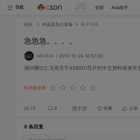
全部
Ada助手
导航
社区
外设及办公设备
帖子详情
急急急。。。。
2010-10-24 10:57:38
czk111111
请问哪位仁兄有关于AS8501芯片的中文资料或者
给本帖投票
73
8
打赏
分享
收藏
8 条
回复