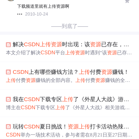
赞
下载频道里就有上传资源啊
2010-10-24
——到底了——
解决
CSDN
上传
资源
时出现：该
资源
已存在，请重新
本文介绍了解决
CSDN
平台
上传
资源
时遇到“该
资源
已存
在”错误的两种有效方法：一是尝试将
资源
进行压缩后再
上
传
；二是适当修改
资源
名称避免与已存在的
资源
重复。
CSDN
上有哪些赚钱方法？
上传
付费
资源
赚钱！
上传
付费
资源
赚钱的全部内容。
上传
付费
资源
赚钱的全部
内容。像这位大牛，答题记录53次，总回答收益245元，钱
不多，一般都是乐于助人的心理，真正是以搞钱的角度出
我在
CSDN
下载专区
上传
了《外星人大战》游戏
资
发，这点钱不够他们塞牙缝啊。比如：像Python入门，爬
虫数据，模板，各种技术手册，工具等都是广大程序爱好
博主在
CSDN
下载专区
上传
了《外星人大战》相关游戏
资
者会去使用，有的免费公开，有的需要付费。付费免费的
源
，包括测试版、正式版可执行文件、基于Python打包的
都有，一般真正有价值的都是付费，不想整合垃圾
资源
的
游戏及Python开发源码。介绍了
资源
下载方式，还表示会
人肯定会优先下付费的那种，所以给
上传
者能带去收入分
玩转
CSDN
夏日挑战！
资源
上传
打卡活动热辣开启！
继续
上传
游戏开发相关
资源
，下载需一定
CSDN
积分。
成。在
CSDN
平台打开，右上方有个【创作中心】，可以
CSDN
举办一场技术活动，参与者需在8月21日至27日期间
发布文章，发布动态，提问题，传
资源
，建项目等。