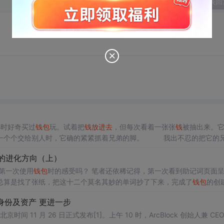
发表回
小时好奇买过
钱
包
玩。试着把
钱
放
进去
，但每次看着一张张
钱
被抽出来。
弟一个个交给别人时，它确的紧紧抓着兄弟的脚。 我出不忍的把它的
伤心，我也伤心。 最后只剩它孤单一人啦。经过此事后我就把
钱
放
入
的进化方向（上）
币，第一次使用
钱
包
时的感受吗？ 笔者还依稀记得，第一次看到助记词页面呈现在
来总算是找了张纸，把这十二个莫名其妙的单词抄了下来，完成了
钱
包
的创
作，然后，一个新的难题出现了…… 我该怎么保存抄下来的这12个单词？ 用脑子记？貌似自己没有参加最强大脑的资格……
放
U盘里
身份及资产 更进一步
歌，内事不决问百度，上网一通搜索下来，发现网上给出的标准答案居然是我已经完成的——
版北京时间 11 月 26 日正式发布[1]。上午 10 时，ArcBlock 创始人兼 CEO