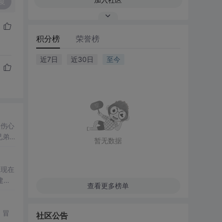
复
积分榜
荣誉榜
近7日
近30日
至今
它伤心
兄弟
暂无数据
裤袋
建工
查看更多榜单
？U
抄
 冒
社区公告