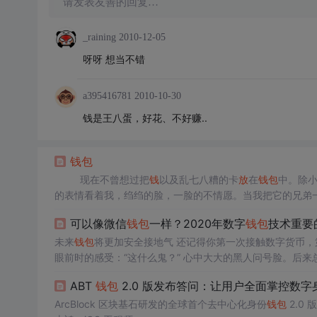
请发表友善的回复…
_raining
2010-12-05
呀呀 想当不错
a395416781
2010-10-30
钱是王八蛋，好花、不好赚..
钱
包
现在不曾想过把
钱
以及乱七八糟的卡
放
在
钱
包
中。除
的表情看着我，绉绉的脸，一脸的不情愿。当我把它的兄
交给别人。看着它的兄弟同胞一个个的被我拿出去。它也
可以像微信
钱
包
一样？2020年数字
钱
包
技术重要
未来
钱
包
将更加安全接地气 还记得你第一次接触数字货
眼前时的感受：“这什么鬼？” 心中大大的黑人问号脸。后
ABT
钱
包
2.0 版发布答问：让用户全面掌控数字
盘找不到是常态…… …… 外事不决问谷
ArcBlock 区块基石研发的全球首个去中心化身份
钱
包
2.0 