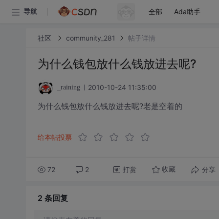
全部
Ada助手
导航
社区
community_281
帖子详情
为什么钱包放什么钱放进去呢?
2010-10-24 11:35:00
_raining
为什么钱包放什么钱放进去呢?老是空着的
给本帖投票
72
2
打赏
分享
收藏
2 条
回复