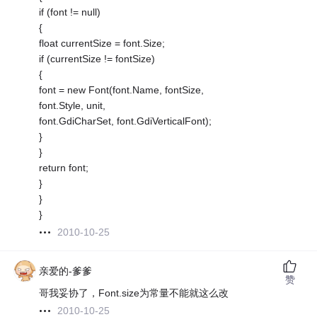
if (font != null)
{
float currentSize = font.Size;
if (currentSize != fontSize)
{
font = new Font(font.Name, fontSize,
font.Style, unit,
font.GdiCharSet, font.GdiVerticalFont);
}
}
return font;
}
}
}
2010-10-25
亲爱的-爹爹
赞
哥我妥协了，Font.size为常量不能就这么改
2010-10-25