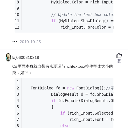
            MyDialog.Color = rich_Input.ForeC
// Update the text box color if t
if
 (MyDialog.ShowDialog() == Dial
                rich_Input.ForeColor = MyDial
2010-10-25
laj0600310219
赞
C#里面本身就自带有实现调节richtextbox控件字体大小的
类，如下：
   FontDialog fd = 
new
 FontDialog();
//字体框
            DialogResult d = fd.ShowDialog();
if
 (d.Equals(DialogResult.OK))
            {
if
 (rich_Input.SelectedText.L
                    rich_Input.Font = fd.Font
else