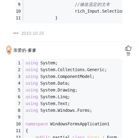
//修改选定的文本
                    rich_Input.SelectionFont 
            }
2010-10-25
亲爱的-爹爹
赞
using
 System;
using
 System.Collections.Generic;
using
 System.ComponentModel;
using
 System.Data;
using
 System.Drawing;
using
 System.Linq;
using
 System.Text;
using
 System.Windows.Forms;
namespace
 WindowsFormsApplication1
{
public
 partial 
class
Form1
 :
 Form