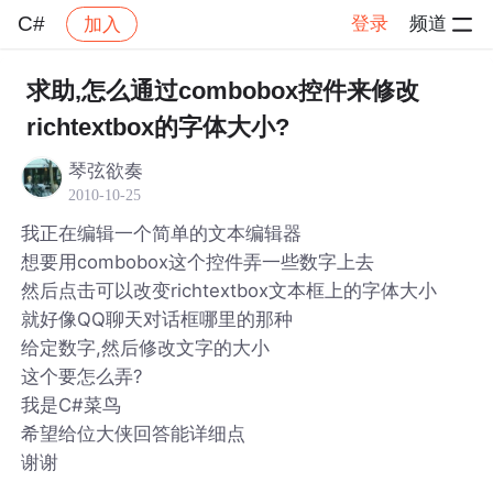
C#
登录
频道
加入
帖子详情
社区
C#
求助,怎么通过combobox控件来修改
richtextbox的字体大小?
琴弦欲奏
2010-10-25
我正在编辑一个简单的文本编辑器
想要用combobox这个控件弄一些数字上去
然后点击可以改变richtextbox文本框上的字体大小
就好像QQ聊天对话框哪里的那种
给定数字,然后修改文字的大小
这个要怎么弄?
我是C#菜鸟
希望给位大侠回答能详细点
谢谢