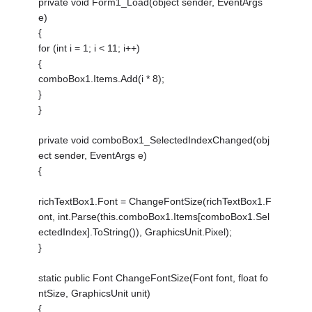
private void Form1_Load(object sender, EventArgs
e)
{
for (int i = 1; i < 11; i++)
{
comboBox1.Items.Add(i * 8);
}
}
private void comboBox1_SelectedIndexChanged(obj
ect sender, EventArgs e)
{
richTextBox1.Font = ChangeFontSize(richTextBox1.F
ont, int.Parse(this.comboBox1.Items[comboBox1.Sel
ectedIndex].ToString()), GraphicsUnit.Pixel);
}
static public Font ChangeFontSize(Font font, float fo
ntSize, GraphicsUnit unit)
{