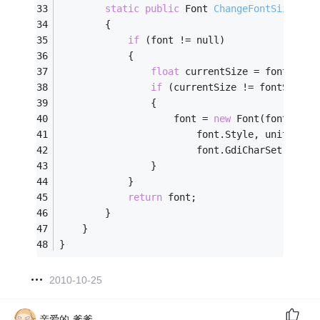
static
public
 Font 
ChangeFontSize
(Fon
        {
if
 (font != null)
            {
float
 currentSize = font.Size
if
 (currentSize != fontSize)
                {
                    font = 
new
 Font(font.Name
                        font.Style, unit,
                        font.GdiCharSet, font
                }
            }
return
 font;
        }
    }
}
2010-10-25
亲爱的-爹爹