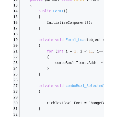
    {
public
Form1
()
        {
            InitializeComponent();
        }
private
void
Form1_Load
(object sender
        {
for
 (
int
 i = 
1
; i < 
11
; i++)
            {
                comboBox1.Items.Add(i * 
8
);
            }
        }
private
void
comboBox1_SelectedIndexC
        {
            richTextBox1.Font = ChangeFontSiz
        }