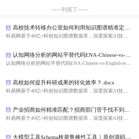
——到底了——
高校技术转移办公室如何利用知识图谱精准定位产业需求与技术适配点？.docx
科易网基于40亿+科创知识图谱数据库，深度探索AI技术
在技术转移、成果转化、技术经纪、知识产权、产业创
新、科技招商等垂直领域的多样化应用场景，研究科技创
认知网络分析的网站平替代码ENA-Chinese-vs-English-reproducible.zip
新领域的AI+数智化解决方案，推动科技创新与产业创新
智能化发展。
认知网络分析的网站平替代码ENA-Chinese-vs-English-repro
ducible.zip
高校如何提升科研成果的转化效率？.docx
科易网基于40亿+科创知识图谱数据库，深度探索AI技术
在技术转移、成果转化、技术经纪、知识产权、产业创
新、科技招商等垂直领域的多样化应用场景，研究科技创
产业招商如何精准匹配？招商部门苦于找不到符合产业链补链强链方向的目标企业怎么办？.docx
新领域的AI+数智化解决方案，推动科技创新与产业创新
智能化发展。
科易网基于40亿+科创知识图谱数据库，深度探索AI技术
在技术转移、成果转化、技术经纪、知识产权、产业创
新、科技招商等垂直领域的多样化应用场景，研究科技创
大模型工具Schema枚举鲁棒性工具｜原创源码+测试+离线报告
新领域的AI+数智化解决方案，推动科技创新与产业创新