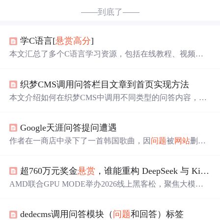
——到底了——
学C语言[
悬赏
高分
]
本文汇总了多个C语言学习资源，包括在线教程、视频课
程及推荐书籍等，适合初学者入门及进阶学习。
织梦CMS调用问答栏目文章到首页实现方法
本文介绍如何在织梦CMS中调用不同类型的问答内容，包
括待解决
问题
、新解决
问题
、推荐
问题
及高
悬赏
问题
，并
提供具体代码示例。
Google天涯问答提问遭遇
作者在一商店中录下了一首韩国歌曲，因
问题
被
网站
删除
多次后，作者将amr
文件
转换为在线播放的视频链接，再次
发布
问题
寻求歌曲名称。
问题
悬赏
分为99分。
超760万元奖金
悬赏
，谁能重构 DeepSeek 与 Kimi 的性能底层？
AMD联合GPU MODE举办2026线上黑客松，聚焦大模型
推理性能极限优化，设110万美元奖金池。预选赛考核MX
FP4 MoE、MLA Decode与MXFP4 GEMM三大GPU内核调
dedecms调用问答模块（
问题
和回答）标签
优；决赛基于DeepSeek-R1-0528和Kimi K2.5 1T模型，在8